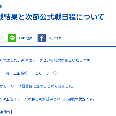
日
戦結果と次節公式戦日程について
やく
LINEに送る
シェアする
われました、新潟県リーグ２部の結果を報告いたします。
節 vs 三条高校 １０－０ ○
から、リーグ戦首位に立つことができました。
では上位３チームが勝ち点が並ぶといった混戦の状況です。
戦情報】