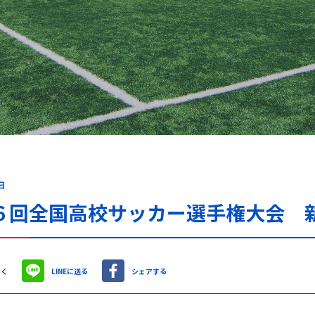
日
６回全国高校サッカー選手権大会 
やく
LINEに送る
シェアする