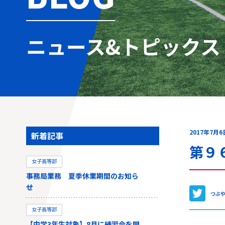
ニュース&トピックス
2017年7月6
新着記事
第９
女子高等部
事務局業務 夏季休業期間のお知ら
せ
つぶ
女子高等部
【中学3年生対象】8月に練習会を開