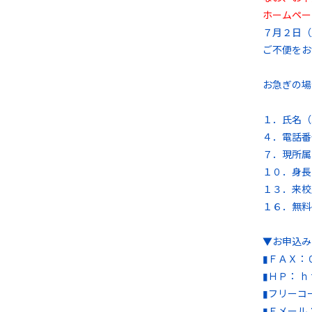
ホームペー
７月２日（
ご不便をお
お急ぎの場
１．氏名
４．電話
７．現所
１０．身
１３．来
１６．無料
▼お申込み
▮ＦＡＸ：
▮ＨＰ： 
▮フリーコ
▮Ｅメール