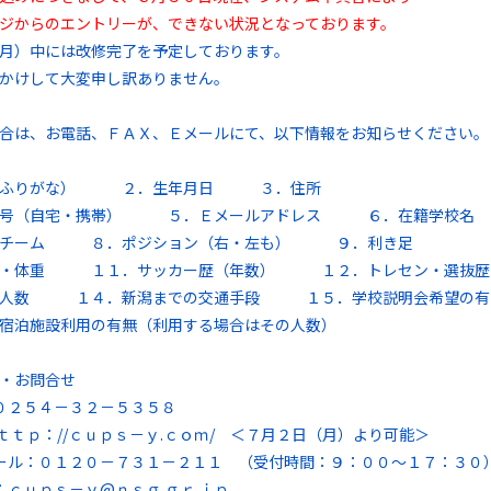
ジからのエントリーが、できない状況となっております。
月）中には改修完了を予定しております。
かけして大変申し訳ありません。
合は、お電話、ＦＡＸ、Ｅメールにて、以下情報をお知らせください。
（ふりがな） ２．生年月日 ３．住所
番号（自宅・携帯） ５．Ｅメールアドレス ６．在籍学校名
属チーム ８．ポジション（右・左も） ９．利き足
長・体重 １１．サッカー歴（年数） １２．トレセン・選抜歴
校人数 １４．新潟までの交通手段 １５．学校説明会希望の有
宿泊施設利用の有無（利用する場合はその人数）
・お問合せ
０２５４－３２－５３５８
ｈｔｔｐ：//ｃｕｐｓ－ｙ.ｃｏｍ/ ＜７月２日（月）より可能＞
ール：０１２０－７３１－２１１ （受付時間：９：００～１７：３０
：ｃｕｐｓ－ｙ@ｎｓｇ.ｇｒ.ｊｐ