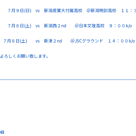
 ７月９日(日) vs 新潟産業大付属高校 ＠新潟明訓高校 １１：３
 ７月８日(土) vs 新潟西２nd ＠日本文理高校 ９：００k/o
 ７月８日(土) vs 新津２nd ＠JSCグラウンド １４：００k/o
よろしくお願い致します。
0日