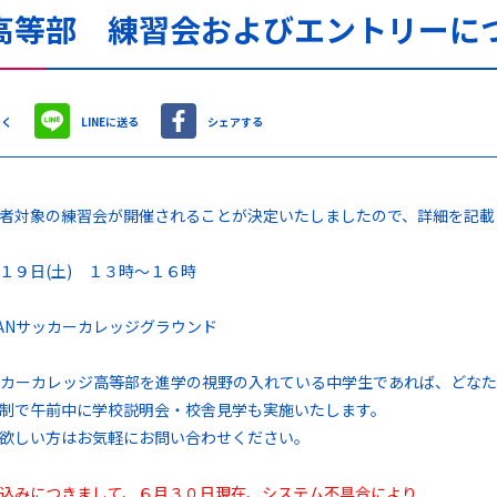
高等部 練習会およびエントリーに
やく
LINEに送る
シェアする
者対象の練習会が開催されることが決定いたしましたので、詳細を記載
１９日(土) １３時～１６時
PANサッカーカレッジグラウンド
サッカーカレッジ高等部を進学の視野の入れている中学生であれば、どな
制で午前中に学校説明会・校舎見学も実施いたします。
欲しい方はお気軽にお問い合わせください。
込みにつきまして、６月３０日現在、
システム不具合により