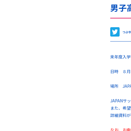
男子
つぶ
来年度入学
日時 ８月
場所 JA
JAPAN
また、希望
詳細資料が
なお、お申