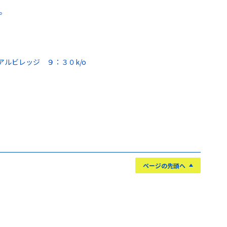
。
ルビレッジ ９：３０k/o
ページの先頭へ