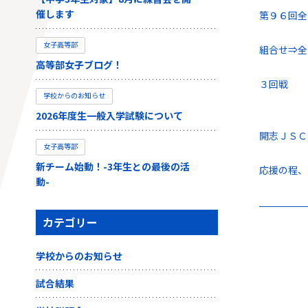
催します
第９６回全
女子高等部
組合せ⇒
全
高等部女子ブログ！
３回戦 １
学校からのお知らせ
2026年度生一般入学試験について
開志ＪＳＣ
女子高等部
新チーム始動！-3年生との最後の活
応援の程、
動-
カテゴリー
学校からのお知らせ
試合結果