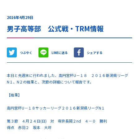
2016年4月29日
男子高等部 公式戦・TRM情報
つぶやく
LINEに送る
シェアする
本日と先週末に行われました、高円宮杯U－１８ ２０１６新潟県リーグ
N１、N２の結果と、次節の詳細について報告です。
【結果】
高円宮杯U－１８サッカーリーグ２０１６新潟県リーグN１
第３節 ４月２４日(日) 対 帝京長岡２nd ４－０ 勝利
得点 赤羽２ 坂本 大坪