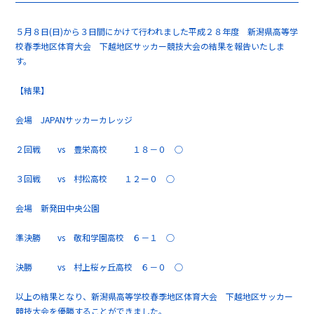
５月８日(日)から３日間にかけて行われました平成２８年度 新潟県高等学
校春季地区体育大会 下越地区サッカー競技大会の結果を報告いたしま
す。
【結果】
会場 JAPANサッカーカレッジ
２回戦 vs 豊栄高校 １８－０ ○
３回戦 vs 村松高校 １２ー０ ○
会場 新発田中央公園
準決勝 vs 敬和学園高校 ６－１ ○
決勝 vs 村上桜ヶ丘高校 ６－０ ○
以上の結果となり、新潟県高等学校春季地区体育大会 下越地区サッカー
競技大会を優勝することができました。