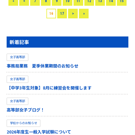
«
<
7
8
9
10
11
12
13
14
15
16
17
>
»
新着記事
女子高等部
事務局業務 夏季休業期間のお知らせ
女子高等部
【中学3年生対象】8月に練習会を開催します
女子高等部
高等部女子ブログ！
学校からのお知らせ
2026年度生一般入学試験について