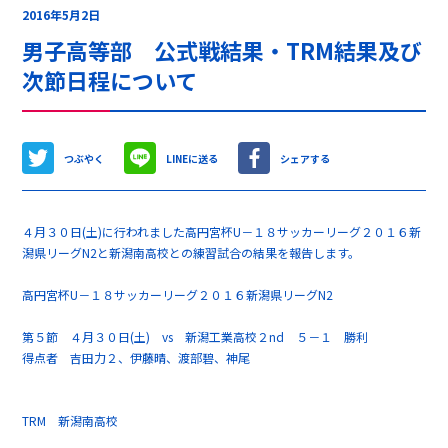
2016年5月2日
男子高等部 公式戦結果・TRM結果及び
次節日程について
つぶやく
LINEに送る
シェアする
４月３０日(土)に行われました高円宮杯U－１８サッカーリーグ２０１６新
潟県リーグN2と新潟南高校との練習試合の結果を報告します。
高円宮杯U－１８サッカーリーグ２０１６新潟県リーグN2
第５節 ４月３０日(土) vs 新潟工業高校２nd ５－１ 勝利
得点者 吉田力２、伊藤晴、渡部碧、神尾
TRM 新潟南高校