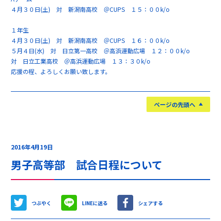
４月３０日(土) 対 新潟南高校 ＠CUPS １５：００k/o
１年生
４月３０日(土) 対 新潟南高校 ＠CUPS １６：００k/o
５月４日(水) 対 日立第一高校 ＠高浜運動広場 １２：００k/o
対 日立工業高校 ＠高浜運動広場 １３：３０k/o
応援の程、よろしくお願い致します。
ページの先頭へ
2016年4月19日
男子高等部 試合日程について
つぶやく
LINEに送る
シェアする