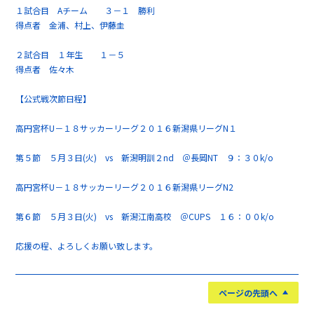
１試合目 Aチーム ３－１ 勝利
得点者 金浦、村上、伊藤圭
２試合目 １年生 １－５
得点者 佐々木
【公式戦次節日程】
高円宮杯U－１８サッカーリーグ２０１６新潟県リーグN１
第５節 ５月３日(火) vs 新潟明訓２nd ＠長岡NT ９：３０k/o
高円宮杯U－１８サッカーリーグ２０１６新潟県リーグN2
第６節 ５月３日(火) vs 新潟江南高校 ＠CUPS １６：００k/o
応援の程、よろしくお願い致します。
ページの先頭へ