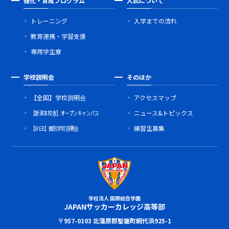
強化・育成プログラム
入試について
トレーニング
入学までの流れ
教育連携・学習支援
専用学生寮
学校説明会
そのほか
【全国】学校説明会
アクセスマップ
【新潟本校舎】オープンキャンパス
ニュース&トピックス
【WEB】個別学校説明会
練習生募集
学校法人 国際総合学園
JAPANサッカーカレッジ高等部
〒957-0103 北蒲原郡聖籠町網代浜925-1