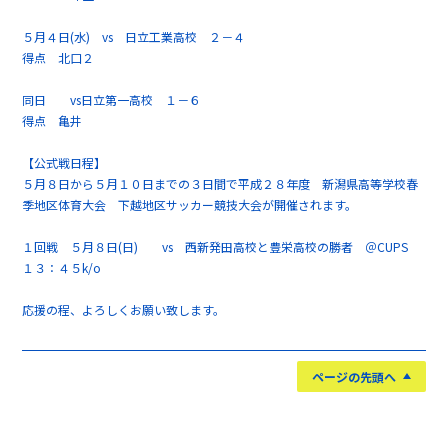
５月４日(水) vs 日立工業高校 ２－４
得点 北口２
同日 vs日立第一高校 １－６
得点 亀井
【公式戦日程】
５月８日から５月１０日までの３日間で平成２８年度 新潟県高等学校春
季地区体育大会 下越地区サッカー競技大会が開催されます。
１回戦 ５月８日(日) vs 西新発田高校と豊栄高校の勝者 ＠CUPS
１３：４５k/o
応援の程、よろしくお願い致します。
ページの先頭へ