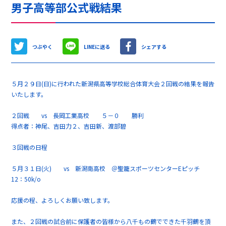
男子高等部公式戦結果
つぶやく
LINEに送る
シェアする
５月２９日(日)に行われた新潟県高等学校総合体育大会２回戦の結果を報告
いたします。
２回戦 vs 長岡工業高校 ５－０ 勝利
得点者：神尾、吉田力２、吉田新、渡部碧
３回戦の日程
５月３１日(火) vs 新潟南高校 ＠聖籠スポーツセンターEピッチ
12：50k/o
応援の程、よろしくお願い致します。
また、２回戦の試合前に保護者の皆様から八千もの鶴でできた千羽鶴を頂