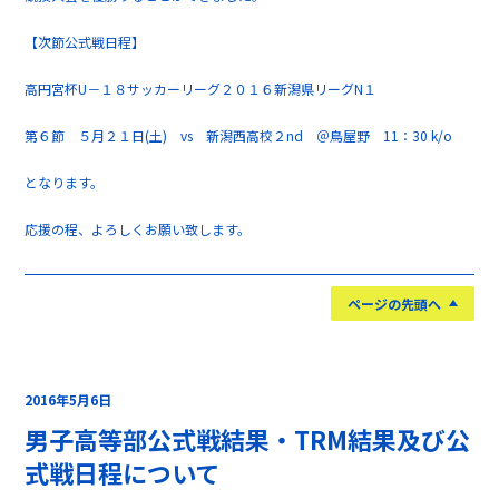
【次節公式戦日程】
高円宮杯U－１８サッカーリーグ２０１６新潟県リーグN１
第６節 ５月２１日(土) vs 新潟西高校２nd ＠鳥屋野 11：30 k/o
となります。
応援の程、よろしくお願い致します。
ページの先頭へ
2016年5月6日
男子高等部公式戦結果・TRM結果及び公
式戦日程について