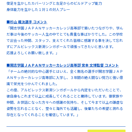
俊足を生かしたカバーリングと左足からのビルドアップ能力
身体能力を生かした１対１の対人プレー
■杉山 颯汰選手 コメント
「開志学園ＪＡＰＡＮサッカーカレッジ高等部で築いたつながりや、学ん
だ事は今後のサッカー人生の中でとても貴重な事ばかりでした。この学校
で出会った仲間、スタッフ、支えてくれた皆様に感謝する事を決して忘れ
ずにアルビレックス新潟シンガポールで頑張ってきたいと思います。
応援よろしくお願い致します。」
■開志学園ＪＡＰＡＮサッカーカレッジ高等部 宮本 文博監督 コメント
「チームの絶対的な中心選手とはいえ、全く無名の選手が開志学園ＪＡＰ
ＡＮサッカーカレッジ高等部に入学し、３年間の絶え間ない努力と強い意
識で栄光をつかんでくれました。
この度、アルビレックス新潟シンガポールから内定をいただいたことで、
彼自身もこれまで以上に成長してくれることと期待しています。御家族や
仲間、お世話になった方々への感謝の気持ち、そして今まで以上の謙虚な
姿勢を忘れることなく、堂々と海外でも活躍し、後輩たちの希望と誇れる
存在となってくれることを確信しています。」