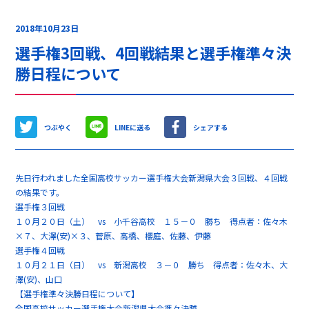
2018年10月23日
選手権3回戦、4回戦結果と選手権準々決
勝日程について
つぶやく
LINEに送る
シェアする
先日行われました全国高校サッカー選手権大会新潟県大会３回戦、４回戦
の結果です。
選手権３回戦
１０月２０日（土） vs 小千谷高校 １５－０ 勝ち 得点者：佐々木
×７、大澤(安)×３、菅原、高橋、櫻庭、佐藤、伊藤
選手権４回戦
１０月２１日（日） vs 新潟高校 ３－０ 勝ち 得点者：佐々木、大
澤(安)、山口
【選手権準々決勝日程について】
全国高校サッカー選手権大会新潟県大会準々決勝