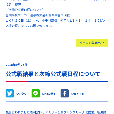
点者：櫻庭
【次節公式戦日程について】
全国高校サッカー選手権大会新潟県大会３回戦
１０月２０日（土） vs 小千谷高校 ＠アルビレッジ １４：１０k/o
応援の程、宜しくお願い致します。
ページの先頭へ
2018年9月26日
公式戦結果と次節公式戦日程について
つぶやく
LINEに送る
シェアする
先日行われました高円宮杯ＪＦＡＵ－１８プリンスリーグ北信越、新潟県