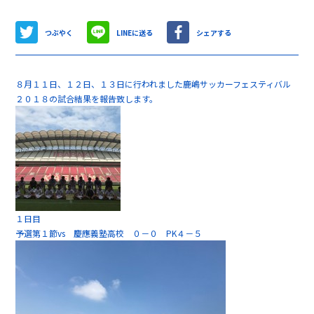
つぶやく
LINEに送る
シェアする
８月１１日、１２日、１３日に行われました鹿嶋サッカーフェスティバル
２０１８の試合結果を報告致します。
１日目
予選第１節vs 慶應義塾高校 ０－０ PK４－５