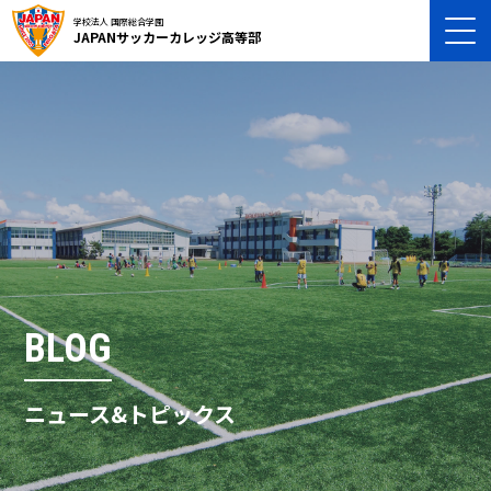
学校法人 国際総合学園
JAPANサッカーカレッジ高等部
BLOG
ニュース&トピックス