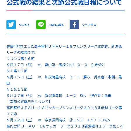
公式戦の結果と次節公式戦日程について
つぶやく
LINEに送る
シェアする
先日行われました高円宮杯ＪＦＡＵ－１８プリンスリーグ北信越、新潟県
リーグの結果です。
プリンス第１６節
９月１７日（月） vs 富山第一高校２nd ０－０ 引き分け
Ｎ１第１２節
９月１５日（土） vs 加茂暁星高校 ２－１ 勝ち 得点者：本間、黒
田
Ｎ１第１３節
９月１７日（月） vs 新潟南高校 １－２ 負け 得点者：黒田
【次節公式戦日程について】
高円宮杯ＪＦＡＵ－１８サッカープリンスリーグ２０１８北信越リーグ第
１７節
９月２２日（土） vs 帝京長岡高校 ＠ＪＳＣ １５：３０k/o
高円宮杯 ＪＦＡＵ－１８サッカーリーグ２０１８新潟県Ｎ１リーグ第１４