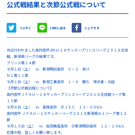
公式戦結果と次節公式戦について
つぶやく
LINEに送る
シェアする
先日行われました高円宮杯JFA U-１８サッカープリンスリーグ２０１８北信
越、新潟県リーグの結果です。
プリンス第１４節
９月１日（土） vs 新潟明訓高校 ０－２ 負け
Ｎ１第１１節
９月１日（土） vs 新潟工業高校 １－０ 勝ち 得点者：元田
【次節公式戦日程について】
高円宮杯ＪＦＡＵ－１８サッカープリンスリーグ２０１８北信越リーグ第
１５節
９月８日（土） vs 星稜高校 ＠ＪＳＣ １３：００k/o
高円宮杯 ＪＦＡＵ－１８サッカーリーグ２０１８新潟県Ｎ１リーグ第１２
節
９月１５日（土） vs 加茂暁星高校 ＠新潟明訓高校 １２：１０k/o
応援の程、宜しくお願い致します。