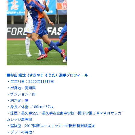
■杉山 颯汰（すぎやま そうた）選手プロフィール
・生年月日：2000年11月7日
・出身地：愛知県
・ポジション：DF
・利き足：左
・身長／体重：180㎝／67㎏
・経歴：長久手SSS→長久手市立南中学校→開志学園ＪＡＰＡＮサッカー
カレッジ高等部
・選抜歴：2017国際ユースサッカーin新潟 新潟県選抜
・プレーの特徴：