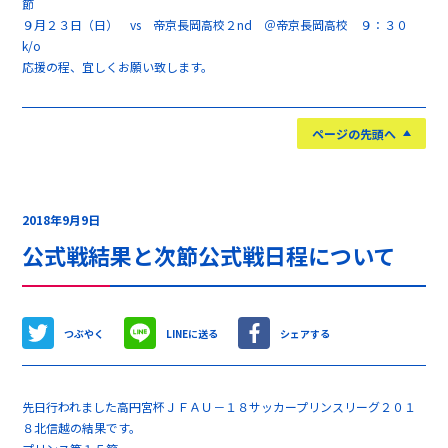
節
９月２３日（日） vs 帝京長岡高校２nd ＠帝京長岡高校 ９：３０
k/o
応援の程、宜しくお願い致します。
ページの先頭へ
2018年9月9日
公式戦結果と次節公式戦日程について
つぶやく
LINEに送る
シェアする
先日行われました高円宮杯ＪＦＡＵ－１８サッカープリンスリーグ２０１
８北信越の結果です。