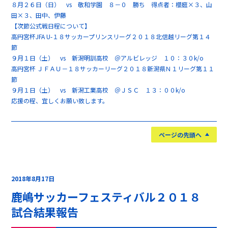
８月２６日（日） vs 敬和学園 ８－０ 勝ち 得点者：櫻庭×３、山
田×３、田中、伊藤
【次節公式戦日程について】
高円宮杯JFA U-１８サッカープリンスリーグ２０１８北信越リーグ第１４
節
９月１日（土） vs 新潟明訓高校 ＠アルビレッジ １０：３０k/o
高円宮杯 ＪＦＡＵ－１８サッカーリーグ２０１８新潟県Ｎ１リーグ第１１
節
９月１日（土） vs 新潟工業高校 ＠ＪＳＣ １３：００k/o
応援の程、宜しくお願い致します。
ページの先頭へ
2018年8月17日
鹿嶋サッカーフェスティバル２０１８
試合結果報告