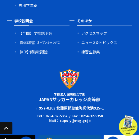
専用学生寮
学校説明会
そのほか
【全国】学校説明会
アクセスマップ
【新潟本校舎】オープンキャンパス
ニュース&トピックス
【WEB】個別学校説明会
練習生募集
学校法人 国際総合学園
JAPANサッカーカレッジ高等部
〒957-0103 北蒲原郡聖籠町網代浜925-1
Tel：0254-32-5357 / Fax：0254-32-5358
Mail：cups-y@nsg.gr.jp
SCHOOL GUIDE 2023
パンフレット無料進呈中!!