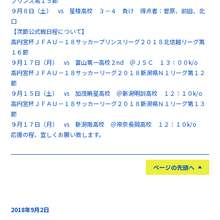
プリンス第１５節
９月８日（土） vs 星稜高校 ３－４ 負け 得点者：菅原、前田、北
口
【次節公式戦日程について】
高円宮杯ＪＦＡＵ－１８サッカープリンスリーグ２０１８北信越リーグ第
１６節
９月１７日（月） vs 富山第一高校２nd ＠ＪＳＣ １３：００k/o
高円宮杯ＪＦＡＵ－１８サッカーリーグ２０１８新潟県Ｎ１リーグ第１２
節
９月１５日（土） vs 加茂暁星高校 ＠新潟明訓高校 １２：１０k/o
高円宮杯ＪＦＡＵ－１８サッカーリーグ２０１８新潟県Ｎ１リーグ第１３
節
９月１７日（月） vs 新潟南高校 ＠帝京長岡高校 １２：１０k/o
応援の程、宜しくお願い致します。
ページの先頭へ
2018年9月2日