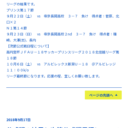
リーグの結果です。
プリンス第１７節
９月２２日（土） vs 帝京長岡高校 ３－７ 負け 得点者：菅原、北
口×２
Ｎ１第１４節
９月２３日（日） vs 帝京長岡高校２nd ３－７ 負け 得点者：篠
崎、大澤(志)、長内
【次節公式戦日程について】
高円宮杯ＪＦＡＵ－１８サッカープリンスリーグ２０１８北信越リーグ第
１８節
１０月６日（土） vs アルビレックス新潟Ｕ－１８ ＠アルビレッジ
１１：００k/o
リーグ最終節になります。応援の程、宜しくお願い致します。
ページの先頭へ
2018年9月17日