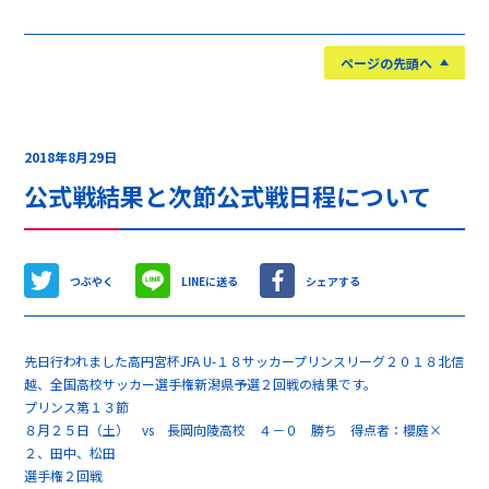
ページの先頭へ
2018年8月29日
公式戦結果と次節公式戦日程について
つぶやく
LINEに送る
シェアする
先日行われました高円宮杯JFA U-１８サッカープリンスリーグ２０１８北信
越、全国高校サッカー選手権新潟県予選２回戦の結果です。
プリンス第１３節
８月２５日（土） vs 長岡向陵高校 ４－０ 勝ち 得点者：櫻庭×
２、田中、松田
選手権２回戦