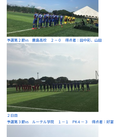
予選第２節vs 鹿島高校 ２－０ 得点者：田中彩、山田
２日目
予選第３節vs ルーテル学院 １－１ PK４－３ 得点者：好富