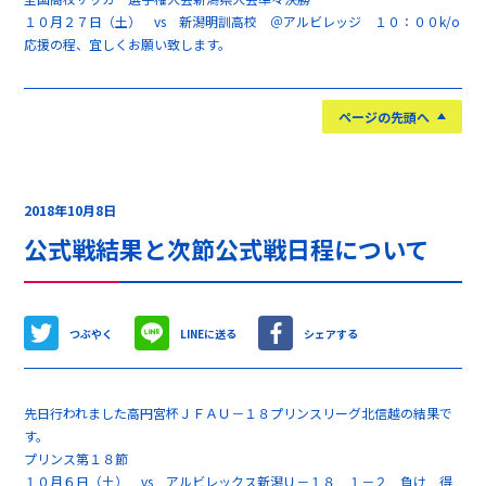
１０月２７日（土） vs 新潟明訓高校 ＠アルビレッジ １０：００k/o
応援の程、宜しくお願い致します。
ページの先頭へ
2018年10月8日
公式戦結果と次節公式戦日程について
つぶやく
LINEに送る
シェアする
先日行われました高円宮杯ＪＦＡＵ－１８プリンスリーグ北信越の結果で
す。
プリンス第１８節
１０月６日（土） vs アルビレックス新潟Ｕ－１８ １－２ 負け 得