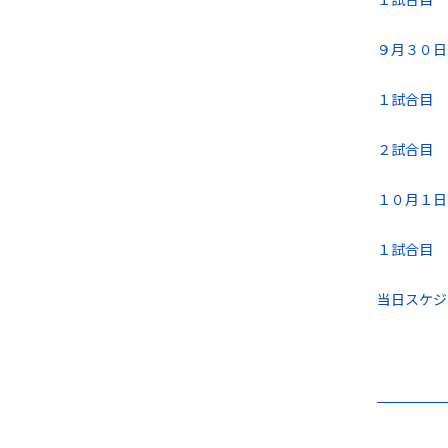
９月３０日(
１試合目 
２試合目
１０月１日(
１試合目 
当日スケジ