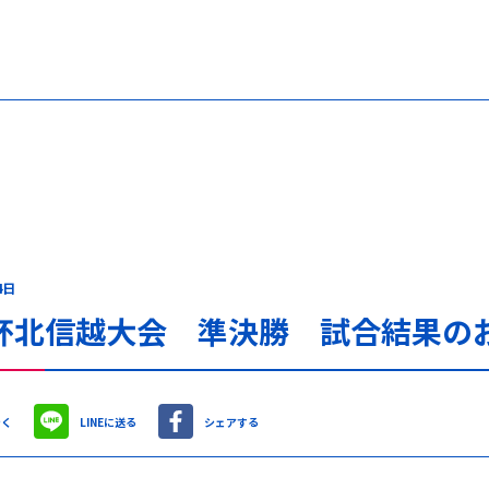
4日
杯北信越大会 準決勝 試合結果の
やく
LINEに送る
シェアする