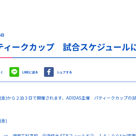
6日
ティークカップ 試合スケジュール
やく
LINEに送る
シェアする
(金)から２泊３日で開催されます、ADIDAS主催 パティークカップ
金)
vs 湘南工科高校 ＠流経大 FTBフィールド② １４：００k/o(変更