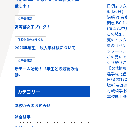
催します
日頃より女
9月30日
決勝 vs
女子高等部
開志JSC 1 –
高等部女子ブログ！
(得点者:中
この結果、
夏のインタ
学校からのお知らせ
夏のリベン
2026年度生一般入学試験について
ッフ一同、
この勢いで
女子高等部
引き続きご
【次戦情報
新チーム始動！-3年生との最後の活
選手権北信
動-
日程:2017年
場所:長野
対戦相手:
カテゴリー
高校選手権
学校からのお知らせ
試合結果