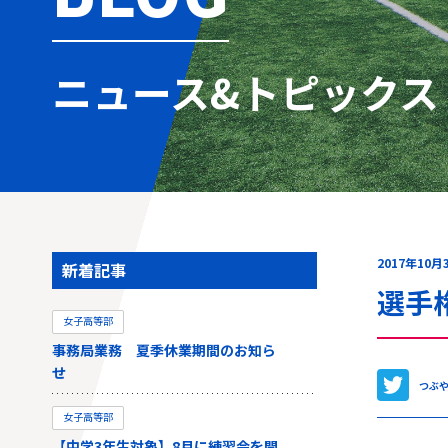
ニュース&トピックス
2017年10月
新着記事
選手
女子高等部
事務局業務 夏季休業期間のお知ら
せ
つぶ
女子高等部
【中学3年生対象】8月に練習会を開