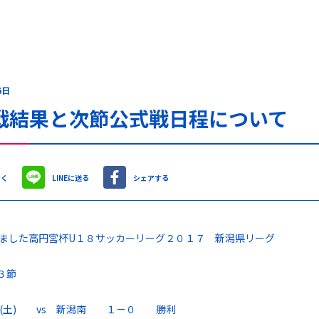
6日
戦結果と次節公式戦日程について
やく
LINEに送る
シェアする
ました高円宮杯U１８サッカーリーグ２０１７ 新潟県リーグ
３節
日(土) vs 新潟南 １－０ 勝利