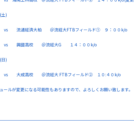
土)
vs 流通経済大柏 ＠流経大FTBフィールド① ９：００k/o
 vs 興國高校 ＠流経大G １４：００k/o
日)
vs 大成高校 ＠流経大 FTBフィールド② １０:４０k/o
ュールが変更になる可能性もありますので、よろしくお願い致します。