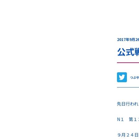
2017年9月2
公式
つぶ
先日行われ
N１ 第１
９月２４