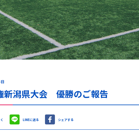
3日
権新潟県大会 優勝のご報告
やく
LINEに送る
シェアする