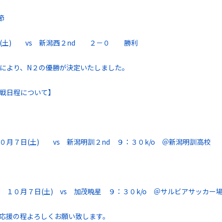
節
(土) vs 新潟西２nd ２－０ 勝利
により、N２の優勝が決定いたしました。
戦日程について】
０月７日(土) vs 新潟明訓２nd ９：３０k/o ＠新潟明訓高校
 １０月７日(土) vs 加茂暁星 ９：３０k/o ＠サルビアサッカー
応援の程よろしくお願い致します。