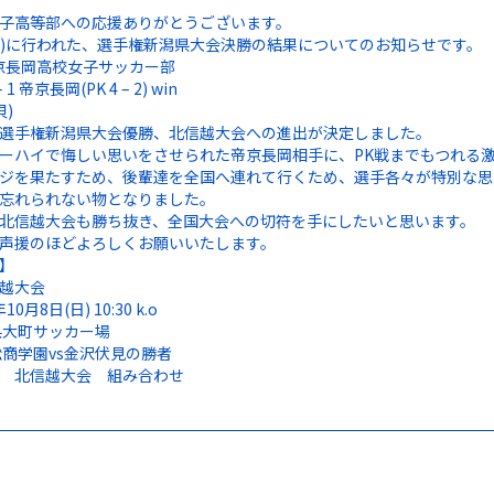
子高等部への応援ありがとうございます。
(土)に行われた、選手権新潟県大会決勝の結果についてのお知らせです。
 帝京長岡高校女子サッカー部
 1 帝京長岡(PK 4 – 2) win
貝)
選手権新潟県大会優勝、北信越大会への進出が決定しました。
ーハイで悔しい思いをさせられた帝京長岡相手に、PK戦までもつれる
ジを果たすため、後輩達を全国へ連れて行くため、選手各々が特別な思
忘れられない物となりました。
北信越大会も勝ち抜き、全国大会への切符を手にしたいと思います。
声援のほどよろしくお願いいたします。
】
越大会
10月8日(日) 10:30 k.o
県大町サッカー場
松商学園vs金沢伏見の勝者
 北信越大会 組み合わせ