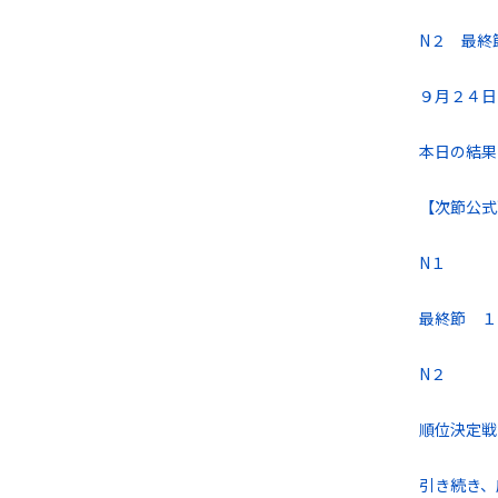
N２ 最終
９月２４日
本日の結果
【次節公式
N１
最終節 １
N２
順位決定戦
引き続き、