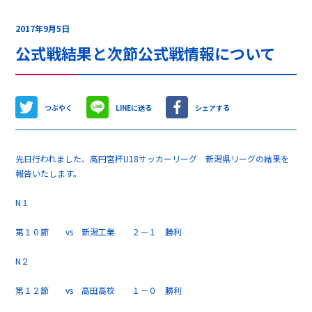
2017年9月5日
公式戦結果と次節公式戦情報について
つぶやく
LINEに送る
シェアする
先日行われました、高円宮杯U18サッカーリーグ 新潟県リーグの結果を
報告いたします。
N１
第１０節 vs 新潟工業 ２－１ 勝利
N２
第１２節 vs 高田高校 １－０ 勝利