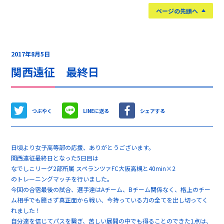
ページの先頭へ
2017年8月5日
関西遠征 最終日
つぶやく
LINEに送る
シェアする
日頃より女子高等部の応援、ありがとうございます。
関西遠征最終日となった5日目は
なでしこリーグ2部所属 スペランツァFC大阪高槻と40min×2
のトレーニングマッチを行いました。
今回の合宿最後の試合、選手達はAチーム、Bチーム関係なく、格上のチー
ム相手でも臆さず真正面から戦い、今持っている力の全てを出し切ってく
れました！
自分達を信じてパスを繋ぎ、苦しい展開の中でも得ることのできた1点は、