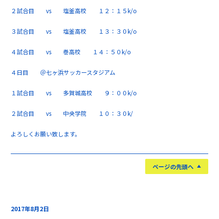
２試合目 vs 塩釜高校 １２：１５k/o
３試合目 vs 塩釜高校 １３：３０k/o
４試合目 vs 巻高校 １４：５０k/o
４日目 ＠七ヶ浜サッカースタジアム
１試合目 vs 多賀城高校 ９：００k/o
２試合目 vs 中央学院 １０：３０k/
よろしくお願い致します。
ページの先頭へ
2017年8月2日