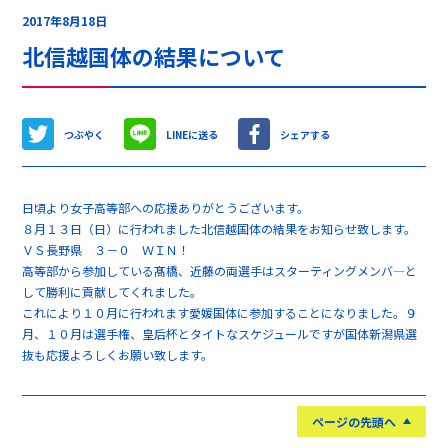
2017年8月18日
北信越国体の結果について
つぶやく
LINEに送る
シェアする
日頃より女子高等部への応援ありがとうございます。
８月１３日（日）に行われました北信越国体の結果をお知らせ致します。
ＶＳ長野県 ３－０ ＷＩＮ！
高等部から参加している髙橋、近藤の両選手はスターティングメンバ―と
して勝利に貢献してくれました。
これにより１０月に行われます愛媛国体に参加することになりました。９
月、１０月は選手権、皇后杯とタイトなスケジュールですが国体新潟県選
抜も応援よろしくお願い致します。
ページの先頭へ