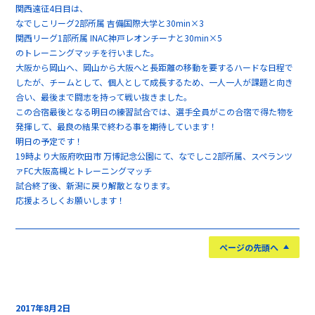
関西遠征4日目は、
なでしこリーグ2部所属 吉備国際大学と30min×3
関西リーグ1部所属 INAC神戸レオンチーナと30min×5
のトレーニングマッチを行いました。
大阪から岡山へ、岡山から大阪へと長距離の移動を要するハードな日程で
したが、チームとして、個人として成長するため、一人一人が課題と向き
合い、最後まで闘志を持って戦い抜きました。
この合宿最後となる明日の練習試合では、選手全員がこの合宿で得た物を
発揮して、最良の結果で終わる事を期待しています！
明日の予定です！
19時より大阪府吹田市 万博記念公園にて、なでしこ2部所属、スペランツ
ァFC大阪高槻とトレーニングマッチ
試合終了後、新潟に戻り解散となります。
応援よろしくお願いします！
ページの先頭へ
2017年8月2日