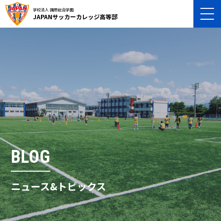
学校法人 国際総合学園
JAPANサッカーカレッジ高等部
BLOG
ニュース&トピックス