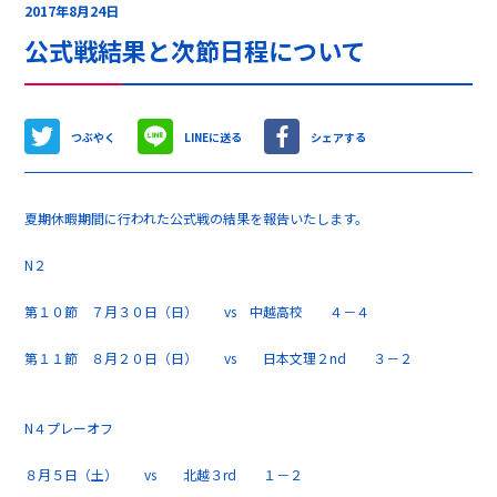
2017年8月24日
公式戦結果と次節日程について
つぶやく
LINEに送る
シェアする
夏期休暇期間に行われた公式戦の結果を報告いたします。
N２
第１０節 ７月３０日（日） vs 中越高校 ４－４
第１１節 ８月２０日（日） vs 日本文理２nd ３－２
N４プレーオフ
８月５日（土） vs 北越３rd １－２