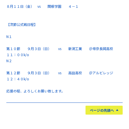
８月１１日（金） vs 関根学園 ４－１
【次節公式戦日程】
N１
第１０節 ９月３日（日） vs 新潟工業 ＠帝京長岡高校
１１：００k/o
N２
第１２節 ９月３日（日） vs 高田高校 ＠アルビレッジ
１２：４０k/o
応援の程、よろしくお願い致します。
ページの先頭へ