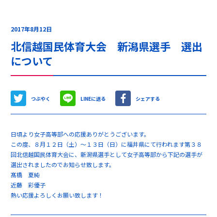
2017年8月12日
北信越国民体育大会 新潟県選手 選出
について
つぶやく
LINEに送る
シェアする
日頃より女子高等部への応援ありがとうございます。
この度、８月１２日（土）～１３日（日）に福井県にて行われます第３８
回北信越国民体育大会に、新潟県選手として女子高等部から下記の選手が
選出されましたのでお知らせ致します。
髙橋 夏純
近藤 彩優子
熱い応援よろしくお願い致します！