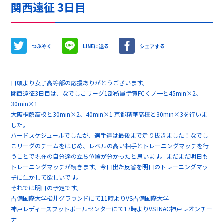
関西遠征 3日目
つぶやく
LINEに送る
シェアする
日頃より女子高等部の応援ありがとうございます。
関西遠征3日目は、なでしこリーグ1部所属伊賀FCくノ一と45min×2、
30min×1
大阪桐蔭高校と30min×2、40min×1 京都精華高校と30min×3を行いま
した。
ハードスケジュールでしたが、選手達は最後まで走り抜きました！なでし
こリーグのチームをはじめ、レベルの高い相手とトレーニングマッチを行
うことで現在の自分達の立ち位置が分かったと思います。まだまだ明日も
トレーニングマッチが続きます。今日出た反省を明日のトレーニングマッ
チに生かして欲しいです。
それでは明日の予定です。
吉備国際大学楢井グラウンドにて11時よりVS吉備国際大学
神戸レディースフットボールセンターにて17時よりVS INAC神戸レオンチー
ナ