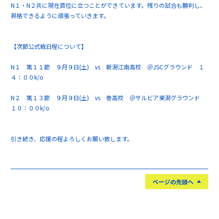
N１・N２共に現在首位に立つことができています。残りの試合も勝利し、
昇格できるように頑張っていきます。
【次節公式戦日程について】
N１ 第１１節 ９月９日(土) vs 新潟江南高校 ＠JSCグラウンド １
４：００k/o
N２ 第１３節 ９月９日(土) vs 巻高校 ＠サルビア東潟グラウンド
１０：００k/o
引き続き、応援の程よろしくお願い致します。
ページの先頭へ