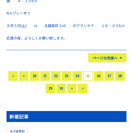
園 ９：３０k/o
N４プレーオフ
８月５日(土) vs 北越高校３rd ＠グランセナ １６：００k/o
応援の程、よろしくお願い致します。
ページの先頭へ
«
<
20
21
22
23
24
25
26
27
28
29
30
>
»
新着記事
女子高等部