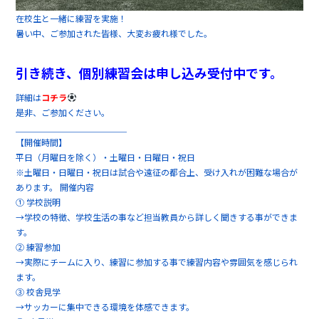
在校生と一緒に練習を実施！
暑い中、ご参加された皆様、大変お疲れ様でした。
引き続き、個別練習会は申し込み受付中です。
詳細は
コチラ
是非、ご参加ください。
＿＿＿＿＿＿＿＿＿＿＿＿＿
【開催時間】
平日（月曜日を除く）・土曜日・日曜日・祝日
※土曜日・日曜日・祝日は試合や遠征の都合上、受け入れが困難な場合が
あります。 開催内容
① 学校説明
→学校の特徴、学校生活の事など担当教員から詳しく聞きする事ができま
す。
② 練習参加
→実際にチームに入り、練習に参加する事で練習内容や雰囲気を感じられ
ます。
③ 校舎見学
→サッカーに集中できる環境を体感できます。