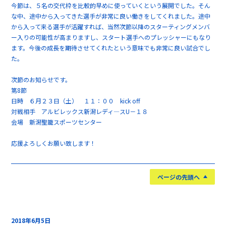
今節は、５名の交代枠を比較的早めに使っていくという展開でした。そん
な中、途中から入ってきた選手が非常に良い働きをしてくれました。途中
から入って来る選手が活躍すれば、当然次節以降のスターティングメンバ
ー入りの可能性が高まりますし、スタート選手へのプレッシャーにもなり
ます。今後の成長を期待させてくれたという意味でも非常に良い試合でし
た。
次節のお知らせです。
第8節
日時 ６月２３日（土） １１：００ kick off
対戦相手 アルビレックス新潟レディ―スU－１８
会場 新潟聖籠スポーツセンター
応援よろしくお願い致します！
ページの先頭へ
2018年6月5日