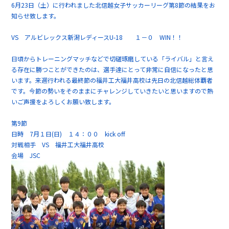
6月23日（土）に行われました北信越女子サッカーリーグ第8節の結果をお
知らせ致します。
VS アルビレックス新潟レディースU-18 １－０ WIN！！
日頃からトレーニングマッチなどで切磋琢磨している「ライバル」と言え
る存在に勝つことができたのは、選手達にとって非常に自信になったと思
います。来週行われる最終節の福井工大福井高校は先日の北信越総体覇者
です。今節の勢いをそのままにチャレンジしていきたいと思いますので熱
いご声援をよろしくお願い致します。
第9節
日時 7月１日(日) １４：００ kick off
対戦相手 VS 福井工大福井高校
会場 JSC