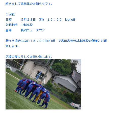
続きまして県総体のお知らせです。
１回戦
日時 ５月２８日 (月) １０：００ kick off
対戦相手 中越高校
会場 長岡ニュータウン
勝った場合は同日１５：００kick off で高田高校VS北越高校の勝者と対戦
致します。
応援の程よろしくお願い致します。