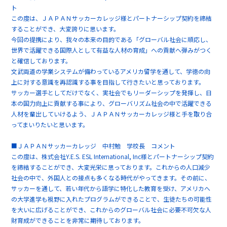
ト
この度は、ＪＡＰＡＮサッカーカレッジ様とパートナーシップ契約を締結
することができ、大変誇りに思います。
今回の提携により、我々の本来の目的である「グローバル社会に順応し、
世界で活躍できる国際人として有益な人材の育成」への貢献へ弾みがつく
と確信しております。
文武両道の学業システムが備わっているアメリカ留学を通して、学徳の向
上に対する意識を再認識する事を目指して行きたいと思っております。
サッカー選手としてだけでなく、実社会でもリーダーシップを発揮し、日
本の国力向上に貢献する事により、グローバリズム社会の中で活躍できる
人材を輩出していけるよう、ＪＡＰＡＮサッカーカレッジ様と手を取り合
ってまいりたいと思います。
■ＪＡＰＡＮサッカーカレッジ 中村勉 学校長 コメント
この度は、株式会社Y.E.S. ESL International, Inc様とパートナーシップ契約
を締結することができ、大変光栄に思っております。これからの人口減少
社会の中で、外国人との接点も多くなる時代がやってきます。その前に、
サッカーを通して、若い年代から語学に特化した教育を受け、アメリカへ
の大学進学も視野に入れたプログラムができることで、生徒たちの可能性
を大いに広げることができ、これからのグローバル社会に必要不可欠な人
財育成ができることを非常に期待しております。