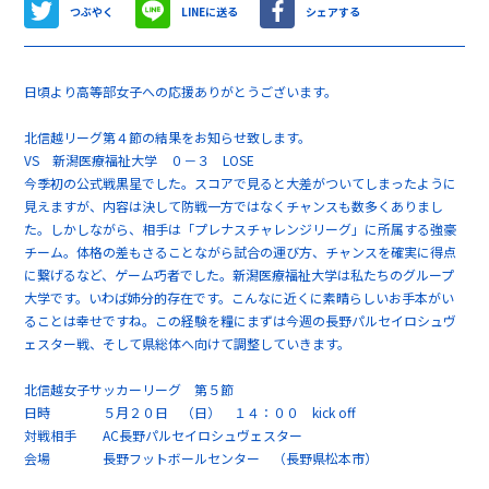
つぶやく
LINEに送る
シェアする
日頃より高等部女子への応援ありがとうございます。
北信越リーグ第４節の結果をお知らせ致します。
VS 新潟医療福祉大学 ０－３ LOSE
今季初の公式戦黒星でした。スコアで見ると大差がついてしまったように
見えますが、内容は決して防戦一方ではなくチャンスも数多くありまし
た。しかしながら、相手は「プレナスチャレンジリーグ」に所属する強豪
チーム。体格の差もさることながら試合の運び方、チャンスを確実に得点
に繋げるなど、ゲーム巧者でした。新潟医療福祉大学は私たちのグループ
大学です。いわば姉分的存在です。こんなに近くに素晴らしいお手本がい
ることは幸せですね。この経験を糧にまずは今週の長野パルセイロシュヴ
ェスター戦、そして県総体へ向けて調整していきます。
北信越女子サッカーリーグ 第５節
日時 ５月２０日 （日） １４：００ kick off
対戦相手 AC長野パルセイロシュヴェスター
会場 長野フットボールセンター （長野県松本市）