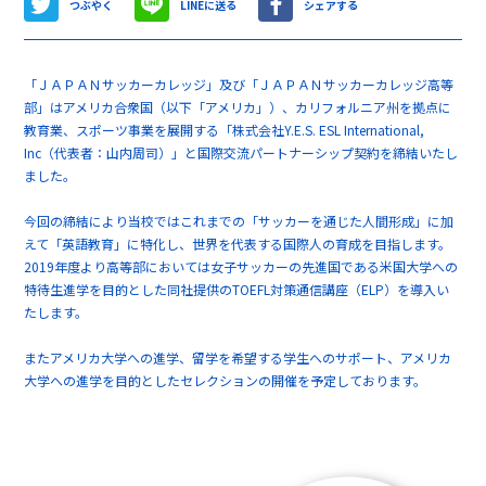
つぶやく
LINEに送る
シェアする
「ＪＡＰＡＮサッカーカレッジ」及び「ＪＡＰＡＮサッカーカレッジ高等
部」はアメリカ合衆国（以下「アメリカ」）、カリフォルニア州を拠点に
教育業、スポーツ事業を展開する「株式会社Y.E.S. ESL International,
Inc（代表者：山内周司）」と国際交流パートナーシップ契約を締結いたし
ました。
今回の締結により当校ではこれまでの「サッカーを通じた人間形成」に加
えて「英語教育」に特化し、世界を代表する国際人の育成を目指します。
2019年度より高等部においては女子サッカーの先進国である米国大学への
特待生進学を目的とした同社提供のTOEFL対策通信講座（ELP）を導入い
たします。
またアメリカ大学への進学、留学を希望する学生へのサポート、アメリカ
大学への進学を目的としたセレクションの開催を予定しております。