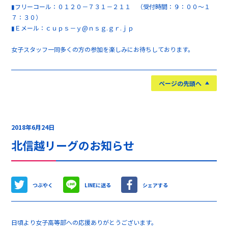
▮フリーコール：０１２０－７３１－２１１ （受付時間：９：００～１
７：３０）
▮Ｅメール：ｃｕｐｓ－ｙ@ｎｓｇ.ｇｒ.ｊｐ
女子スタッフ一同多くの方の参加を楽しみにお待ちしております。
ページの先頭へ
2018年6月24日
北信越リーグのお知らせ
つぶやく
LINEに送る
シェアする
日頃より女子高等部への応援ありがとうございます。