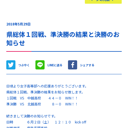
2018年5月29日
県総体１回戦、準決勝の結果と決勝のお
知らせ
つぶやく
LINEに送る
シェアする
日頃より女子高等部への応援ありがとうございます。
県総体１回戦、準決勝の結果をお知らせ致します。
１回戦 VS 中越高校 ４４－０ WIN！！
準決勝 VS 北越高校 ８－０ WIN！！
続きまして決勝のお知らせです。
日時 ６月２日（土） １２：１０ kick off
対戦相手 帝京長岡高校