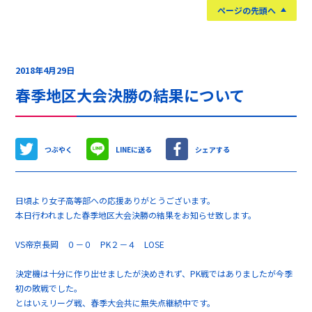
ページの先頭へ
2018年4月29日
春季地区大会決勝の結果について
つぶやく
LINEに送る
シェアする
日頃より女子高等部への応援ありがとうございます。
本日行われました春季地区大会決勝の結果をお知らせ致します。
VS帝京長岡 ０－０ PK２－４ LOSE
決定機は十分に作り出せましたが決めきれず、PK戦ではありましたが今季
初の敗戦でした。
とはいえリーグ戦、春季大会共に無失点継続中です。