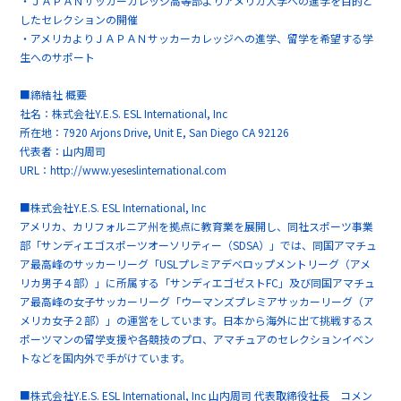
・ＪＡＰＡＮサッカーカレッジ高等部よりアメリカ大学への進学を目的と
したセレクションの開催
・アメリカよりＪＡＰＡＮサッカーカレッジへの進学、留学を希望する学
生へのサポート
■締結社 概要
社名：株式会社Y.E.S. ESL International, Inc
所在地：7920 Arjons Drive, Unit E, San Diego CA 92126
代表者：山内周司
URL：
http://www.yeseslinternational.com
■株式会社Y.E.S. ESL International, Inc
アメリカ、カリフォルニア州を拠点に教育業を展開し、同社スポーツ事業
部「
サンディエゴスポーツオーソリティー（SDSA）
」では、同国アマチュ
ア最高峰のサッカーリーグ「USLプレミアデベロップメントリーグ（アメ
リカ男子４部）」に所属する「サンディエゴゼストFC」及び同国アマチュ
ア最高峰の女子サッカーリーグ「ウーマンズプレミアサッカーリーグ（ア
メリカ女子２部）」の運営をしています。日本から海外に出て挑戦するス
ポーツマンの留学支援や各競技のプロ、アマチュアのセレクションイベン
トなどを国内外で手がけています。
■株式会社Y.E.S. ESL International, Inc 山内周司 代表取締役社長 コメン