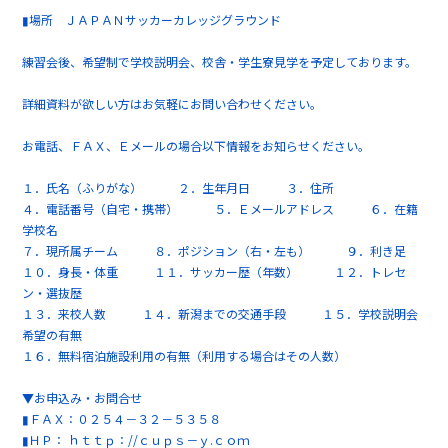
▮場所 ＪＡＰＡＮサッカーカレッジグラウンド
練習会後、希望制で学校説明会、校舎・学生寮見学を予定しております。
詳細資料が欲しい方はお気軽にお問い合わせください。
お電話、ＦＡＸ、Ｅメールの場合以下情報をお知らせください。
１．氏名（ふりがな） ２．生年月日 ３．住所
４．電話番号（自宅・携帯） ５．Ｅメールアドレス ６．在籍
学校名
７．現所属チーム ８．ポジション（右・左も） ９．利き足
１０．身長・体重 １１．サッカー歴（年数） １２．トレセ
ン・選抜歴
１３．来校人数 １４．新潟までの交通手段 １５．学校説明会
希望の有無
１６．無料宿泊施設利用の有無（利用する場合はその人数）
▼お申込み・お問合せ
▮ＦＡＸ：０２５４－３２－５３５８
▮ＨＰ： ｈｔｔｐ：//ｃｕｐｓ－ｙ.ｃｏｍ