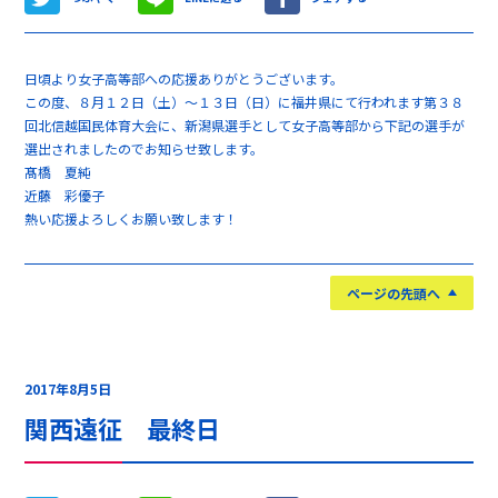
日頃より女子高等部への応援ありがとうございます。
この度、８月１２日（土）～１３日（日）に福井県にて行われます第３８
回北信越国民体育大会に、新潟県選手として女子高等部から下記の選手が
選出されましたのでお知らせ致します。
髙橋 夏純
近藤 彩優子
熱い応援よろしくお願い致します！
ページの先頭へ
2017年8月5日
関西遠征 最終日