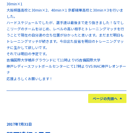
30min×1
大阪桐蔭高校と30min×2、40min×1 京都精華高校と30min×3を行いま
した。
ハードスケジュールでしたが、選手達は最後まで走り抜きました！なでし
こリーグのチームをはじめ、レベルの高い相手とトレーニングマッチを行
うことで現在の自分達の立ち位置が分かったと思います。まだまだ明日も
トレーニングマッチが続きます。今日出た反省を明日のトレーニングマッ
チに生かして欲しいです。
それでは明日の予定です。
吉備国際大学楢井グラウンドにて11時よりVS吉備国際大学
神戸レディースフットボールセンターにて17時よりVS INAC神戸レオンチー
ナ
応援よろしくお願いします！
ページの先頭へ
2017年7月31日