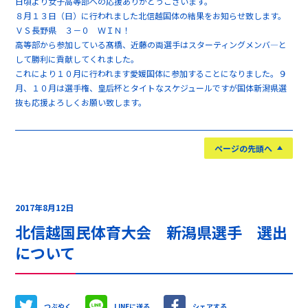
日頃より女子高等部への応援ありがとうございます。
８月１３日（日）に行われました北信越国体の結果をお知らせ致します。
ＶＳ長野県 ３－０ ＷＩＮ！
高等部から参加している髙橋、近藤の両選手はスターティングメンバ―と
して勝利に貢献してくれました。
これにより１０月に行われます愛媛国体に参加することになりました。９
月、１０月は選手権、皇后杯とタイトなスケジュールですが国体新潟県選
抜も応援よろしくお願い致します。
ページの先頭へ
2017年8月12日
北信越国民体育大会 新潟県選手 選出
について
つぶやく
LINEに送る
シェアする