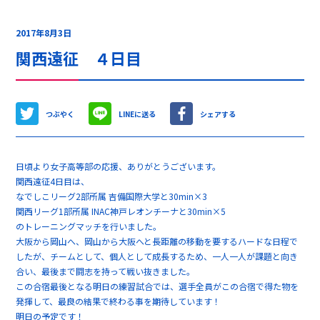
2017年8月3日
関西遠征 ４日目
つぶやく
LINEに送る
シェアする
日頃より女子高等部の応援、ありがとうございます。
関西遠征4日目は、
なでしこリーグ2部所属 吉備国際大学と30min×3
関西リーグ1部所属 INAC神戸レオンチーナと30min×5
のトレーニングマッチを行いました。
大阪から岡山へ、岡山から大阪へと長距離の移動を要するハードな日程で
したが、チームとして、個人として成長するため、一人一人が課題と向き
合い、最後まで闘志を持って戦い抜きました。
この合宿最後となる明日の練習試合では、選手全員がこの合宿で得た物を
発揮して、最良の結果で終わる事を期待しています！
明日の予定です！