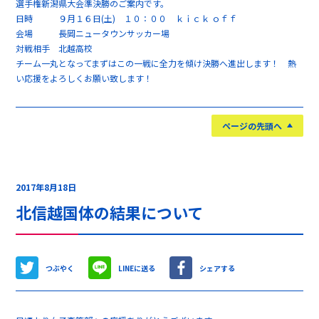
選手権新潟県大会準決勝のご案内です。
日時 ９月１６日(土) １０：００ ｋｉｃｋ ｏｆｆ
会場 長岡ニュータウンサッカー場
対戦相手 北越高校
チーム一丸となってまずはこの一戦に全力を傾け決勝へ進出します！ 熱
い応援をよろしくお願い致します！
ページの先頭へ
2017年8月18日
北信越国体の結果について
つぶやく
LINEに送る
シェアする