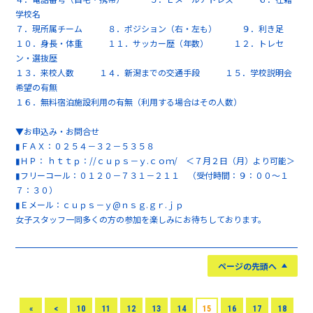
学校名
７．現所属チーム ８．ポジション（右・左も） ９．利き足
１０．身長・体重 １１．サッカー歴（年数） １２．トレセ
ン・選抜歴
１３．来校人数 １４．新潟までの交通手段 １５．学校説明会
希望の有無
１６．無料宿泊施設利用の有無（利用する場合はその人数）
▼お申込み・お問合せ
▮ＦＡＸ：０２５４－３２－５３５８
▮ＨＰ： ｈｔｔｐ：//ｃｕｐｓ－ｙ.ｃｏｍ/ ＜７月２日（月）より可能＞
▮フリーコール：０１２０－７３１－２１１ （受付時間：９：００～１
７：３０）
▮Ｅメール：ｃｕｐｓ－ｙ@ｎｓｇ.ｇｒ.ｊｐ
女子スタッフ一同多くの方の参加を楽しみにお待ちしております。
ページの先頭へ
«
<
10
11
12
13
14
15
16
17
18