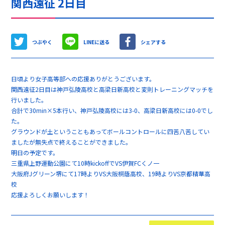
関西遠征 2日目
つぶやく
LINEに送る
シェアする
日頃より女子高等部への応援ありがとうございます。
関西遠征2日目は神戸弘陵高校と高梁日新高校と変則トレーニングマッチを
行いました。
合計で30min×5本行い、神戸弘陵高校には3-0、高梁日新高校には0-0でし
た。
グラウンドが土ということもあってボールコントロールに四苦八苦してい
ましたが無失点で終えることができました。
明日の予定です。
三重県上野運動公園にて10時kickoffでVS伊賀FCくノ一
大阪府Jグリーン堺にて17時よりVS大阪桐蔭高校、19時よりVS京都精華高
校
応援よろしくお願いします！