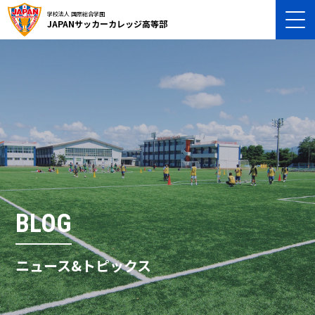
学校法人 国際総合学園
JAPANサッカーカレッジ高等部
BLOG
ニュース&トピックス