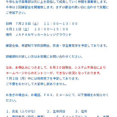
今年も女子高等部は共に上を目指して成長していく仲間を募集致します。
今年は２回練習会を開催致します。まずは都合の良い日に合わせて気軽に
ご参加下さい。
日時 ７月２８日（土） １１：００～１３：００
８月１１日（土） １３：００～１５：００
場所 ＪＡＰＡＮサッカーカレッジグラウンド
練習会後、希望制で学校説明会、校舎・学生寮見学を予定しております。
詳細資料が欲しい方はお気軽にお問い合わせください。
なお、お申込みにつきまして、６月３０日現在、システム不具合により
ホームページからのエントリーが、できない状況となっております。
７月２日（月）中には改修完了を予定しております。
ご不便をおかけして大変申し訳ありません。
お急ぎの場合は、お電話、ＦＡＸ、Ｅメールにて、以下情報をお知らせく
ださい。
１．氏名（ふりがな） ２．生年月日 ３．住所
４．電話番号（自宅・携帯） ５．Ｅメールアドレス ６．在籍