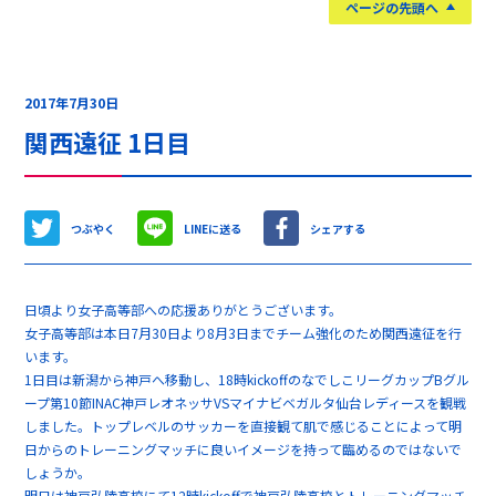
ページの先頭へ
2017年7月30日
関西遠征 1日目
つぶやく
LINEに送る
シェアする
日頃より女子高等部への応援ありがとうございます。
女子高等部は本日7月30日より8月3日までチーム強化のため関西遠征を行
います。
1日目は新潟から神戸へ移動し、18時kickoffのなでしこリーグカップBグル
ープ第10節INAC神戸レオネッサVSマイナビベガルタ仙台レディースを観戦
しました。トップレベルのサッカーを直接観て肌で感じることによって明
日からのトレーニングマッチに良いイメージを持って臨めるのではないで
しょうか。
明日は神戸弘陵高校にて12時kickoffで神戸弘陵高校とトレーニングマッチ