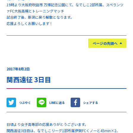
19時より大阪府吹田市 万博記念公園にて、なでしこ2部所属、スペランツ
ァFC大阪高槻とトレーニングマッチ
試合終了後、新潟に戻り解散となります。
応援よろしくお願いします！
ページの先頭へ
2017年8月2日
関西遠征 3日目
つぶやく
LINEに送る
シェアする
日頃より女子高等部の応援ありがとうございます。
関西遠征3日目は、なでしこリーグ1部所属伊賀FCくノ一と45min×2、