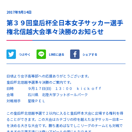
2017年9月14日
第３９回皇后杯全日本女子サッカー選手
権北信越大会準々決勝のお知らせ
つぶやく
LINEに送る
シェアする
日頃より女子高等部への応援ありがとうございます。
皇后杯北信越予選準々決勝のご案内です。
日時 ９月１７日(日) １３：００ ｋｉｃｋ ｏｆｆ
会場 石川県 北陸大学フットボールパーク
対戦相手 星稜ＰＥＬ
この皇后杯北信越予選で２以内に入ると皇后杯本大会に出場する権利を得
ることができます。この大会はカテゴリの枠を越えた女子サッカー日本一
を決める大きな大会です。勝ち進めばなでしこリーグのチームとも対戦で
きますので選手達には良いアピールの場にもなります。