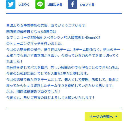
つぶやく
LINEに送る
シェアする
日頃より女子高等部の応援、ありがとうございます。
関西遠征最終日となった5日目は
なでしこリーグ2部所属 スペランツァFC大阪高槻と40min×2
のトレーニングマッチを行いました。
今回の合宿最後の試合、選手達はAチーム、Bチーム関係なく、格上のチー
ム相手でも臆さず真正面から戦い、今持っている力の全てを出し切ってく
れました！
自分達を信じてパスを繋ぎ、苦しい展開の中でも得ることのできた1点は、
今後の公式戦に向けてとても大事な1歩だと感じます。
今回の遠征で得た物をチームとして、個人として整理、吸収して、新潟に
戻ってからもより成熟したチーム作りを継続していきたいと思います。
以上、関西遠征報告ブログでした！
今後とも、熱いご声援のほどよろしくお願いいたします！
ページの先頭へ