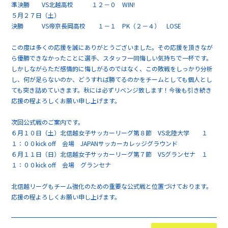
準決勝 VS北越高校 １２－０ WIN!
５月２７日（土）
決勝 VS帝京長岡高校 １－１ PK（２－４） LOSE
この度は多くの応援を誠にありがとうございました。その応援を頂きなが
ら優勝できなかったことに選手、スタッフ一同悔しい気持ちで一杯です。
しかしながらただ感情的に悔しがるのではなく、この敗戦をしっかり分析
し、何が足らないのか、どうすれば勝てるのかをチームとしても個人とし
ても突き詰めていきます。秋には必ずリベンジ致します！今後も引き続き
応援の程よろしくお願い申し上げます。
次回公式戦のご案内です。
６月１０日（土）北信越女子サッカーリーグ第８節 VS北陸大学 １
１：００kick off 会場 JAPANサッカーカレッジグラウンド
６月１１日（日）北信越女子サッカーリーグ第７節 VSグランセナ １
１：００kick off 会場 グランセナ
北信越リーグもチーム強化のための重要な公式戦と位置づけております。
応援の程よろしくお願い申し上げます。