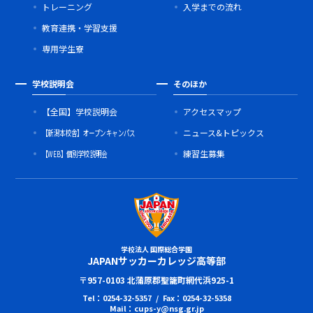
トレーニング
入学までの流れ
教育連携・学習支援
専用学生寮
学校説明会
そのほか
【全国】学校説明会
アクセスマップ
【新潟本校舎】オープンキャンパス
ニュース&トピックス
【WEB】個別学校説明会
練習生募集
学校法人 国際総合学園
JAPANサッカーカレッジ高等部
〒957-0103 北蒲原郡聖籠町網代浜925-1
Tel：0254-32-5357 / Fax：0254-32-5358
Mail：cups-y@nsg.gr.jp