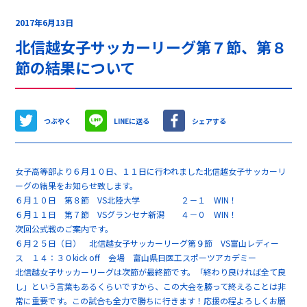
2017年6月13日
北信越女子サッカーリーグ第７節、第８
節の結果について
つぶやく
LINEに送る
シェアする
女子高等部より６月１０日、１１日に行われました北信越女子サッカーリ
ーグの結果をお知らせ致します。
６月１０日 第８節 VS北陸大学 ２－１ WIN！
６月１１日 第７節 VSグランセナ新潟 ４－０ WIN！
次回公式戦のご案内です。
６月２５日（日） 北信越女子サッカーリーグ第９節 VS富山レディー
ス １４：３０kick off 会場 富山県日医工スポーツアカデミー
北信越女子サッカーリーグは次節が最終節です。「終わり良ければ全て良
し」という言葉もあるくらいですから、この大会を勝って終えることは非
常に重要です。この試合も全力で勝ちに行きます！応援の程よろしくお願