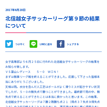
2017年6月28日
北信越女子サッカーリーグ第９節の結果
について
つぶやく
LINEに送る
シェアする
女子高等部より６月２５日に行われた北信越女子サッカーリーグの結果を
お知らせ致します。
ＶＳ富山レディース ５－０ ＷＩＮ！
まずは無事リーグ戦を終えることができました。応援して下さった皆様本
当にありがとうございました。
天候は雨。水分を含んだ人工芝はボールがよく滑りミスが起きやすい状況
でしたが、５－０の無失点で勝つことができました。最終節で雨の中、無
失点で終えることができたことは本当に良かったと思います。この結果、
北信越女子サッカーリーグは７勝２敗勝ち点２１（得点３７失点９得失点
２８）の３位で終えることとなりました。選手達は本当に良く頑張りまし