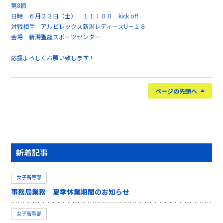
第8節
日時 ６月２３日（土） １１：００ kick off
対戦相手 アルビレックス新潟レディ―スU－１８
会場 新潟聖籠スポーツセンター
応援よろしくお願い致します！
ページの先頭へ
新着記事
女子高等部
事務局業務 夏季休業期間のお知らせ
女子高等部