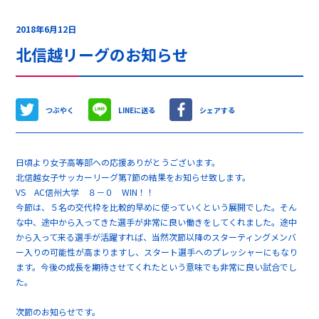
2018年6月12日
北信越リーグのお知らせ
つぶやく
LINEに送る
シェアする
日頃より女子高等部への応援ありがとうございます。
北信越女子サッカーリーグ第7節の結果をお知らせ致します。
VS AC信州大学 ８－０ WIN！！
今節は、５名の交代枠を比較的早めに使っていくという展開でした。そん
な中、途中から入ってきた選手が非常に良い働きをしてくれました。途中
から入って来る選手が活躍すれば、当然次節以降のスターティングメンバ
ー入りの可能性が高まりますし、スタート選手へのプレッシャーにもなり
ます。今後の成長を期待させてくれたという意味でも非常に良い試合でし
た。
次節のお知らせです。