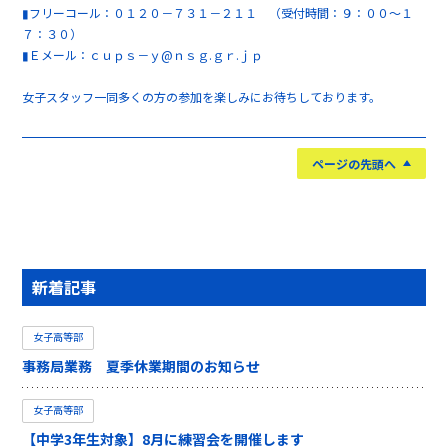
▮フリーコール：０１２０－７３１－２１１ （受付時間：９：００～１
７：３０）
▮Ｅメール：ｃｕｐｓ－ｙ@ｎｓｇ.ｇｒ.ｊｐ
女子スタッフ一同多くの方の参加を楽しみにお待ちしております。
ページの先頭へ
新着記事
女子高等部
事務局業務 夏季休業期間のお知らせ
女子高等部
【中学3年生対象】8月に練習会を開催します