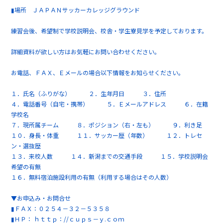
▮場所 ＪＡＰＡＮサッカーカレッジグラウンド
練習会後、希望制で学校説明会、校舎・学生寮見学を予定しております。
詳細資料が欲しい方はお気軽にお問い合わせください。
お電話、ＦＡＸ、Ｅメールの場合以下情報をお知らせください。
１．氏名（ふりがな） ２．生年月日 ３．住所
４．電話番号（自宅・携帯） ５．Ｅメールアドレス ６．在籍
学校名
７．現所属チーム ８．ポジション（右・左も） ９．利き足
１０．身長・体重 １１．サッカー歴（年数） １２．トレセ
ン・選抜歴
１３．来校人数 １４．新潟までの交通手段 １５．学校説明会
希望の有無
１６．無料宿泊施設利用の有無（利用する場合はその人数）
▼お申込み・お問合せ
▮ＦＡＸ：０２５４－３２－５３５８
▮ＨＰ： ｈｔｔｐ：//ｃｕｐｓ－ｙ.ｃｏｍ