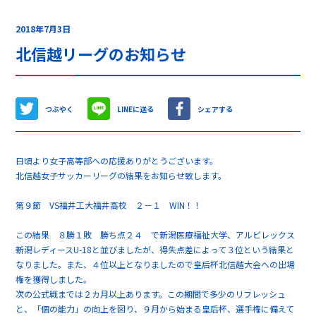
2018年7月3日
北信越リーグのお知らせ
つぶやく
LINEに送る
シェアする
日頃より女子高等部への応援ありがとうございます。
北信越女子サッカーリーグの結果をお知らせ致します。
第９節 VS福井工大福井高校 ２－１ WIN！！
この結果 ８勝１敗 勝ち点２４ で新潟医療福祉大学、アルビレックス
新潟レディースU-18と並びましたが、得失点差によって３位という結果と
なりました。また、４位以上となりましたので皇后杯北信越大会への出場
権を獲得しました。
次の公式戦までは２カ月以上あります。この期間で多少のリフレッシュ
と、「個の能力」の向上を図り、９月から始まる皇后杯、選手権に備えて