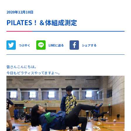
2020年12月18日
PILATES！＆体組成測定
つぶやく
LINEに送る
シェアする
皆さんこんにちは。
今日もピラティスやってますよ～。