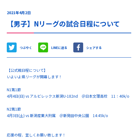
2021年4月2日
【男子】Nリーグの試合日程について
つぶやく
LINEに送る
シェアする
【公式戦日程について】
いよいよ県リーグが開幕します！
N1第1節
4月4日(日) vs アルビレックス新潟U-182nd ＠日本文理高校 11：40k/o
N2第1節
4月3日(土) vs 新潟産業大附属 ＠新発田中央公園 14:45k/o
応援の程、宜しくお願い致します！