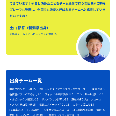
できています！やると決めたことをチーム全体で行う雰囲気や姿勢を
プレーでも発揮し、全国でも強豪と呼ばれるチームへと成長していき
たいですね！
土山 都吾（新潟県出身）
前所属チーム：アルビレックス新潟U-15
出身チーム一覧
川崎フロンターレU-15
浦和レッドダイヤモンズジュニアユース
FC東京むさし
名古屋グランパスみよしFC
ヴィッセル神戸伊丹U-15
コンサドーレ旭川U-15
アルビレックス新潟U-15
ザスパクサツ群馬U-15
藤枝MYFCジュニアユース
アスルクラロ沼津U-15
福島ユナイテッドFC U-15
カターレ富山U-15
FC岐阜U-15
FC LAVIDA
FC多摩ジュニアユース
1FC川越水上公園
仙台FC
愛知FC
バリオーレ日の出FC
奈良クラブジュニアユース