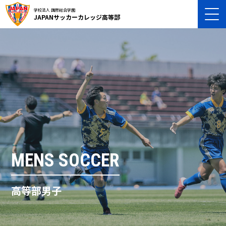
学校法人 国際総合学園
JAPANサッカーカレッジ高等部
MENS SOCCER
高等部男子