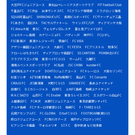
大豆戸FCジュニアユース
東松山ペレーニアスポーツクラブ
FIT Football Club
千里丘FC
FC渋谷
会津サントスFC
FCグラシア相模原
ミラグロッソ海南
SQUARE富山FC
SHIRAOKA K's FC
長岡ビルボードFC
FCヴァーデュア三島
FCあきた
田口FA
TACサルヴァトーレ
ウインズFC八戸
ディアマンテ大阪
FC Alma大垣
巻SC
ヴェルディSSレスチ
富士見プリメイロFC
ジョカトーレ高岡
カナリーニョFC
バディーJY
神戸FC
FCひがし
FSC新潟JY
新潟トレジャーFC
筑後FC
FC VIDA
アザリー飯田ジュニアユース
大森FC
FC FESTA
FCブリストル
知多SC
アローレはちきたFC
ディアブロッサ高田FC
SS CANTERA
POMBA立川FC
クラブドラゴンズ柏
東京ベイFC U-15
サームFC
九曜FC
湘南ルベントスポーツクラブ
AC弘前
JSC CHIBA
kurobe-FC
足利両毛ユナイテッド
DOHTOジュニアユース
FCトレーロス
大阪セゾンFC
杉並ソシオ
AZ'86東京青梅
Raffle瑞穂FC
高山FC
FC Consorte
CRIAJU FC
JES新潟東
大町FC U-15
GRANDE FC
長井ユナイテッド
前橋FC
D.Cカニージャス
白河FC
上州FC高崎
柏崎ユナイテッド
M.A.C SALTO
山形FC
FC Enable
東急ＳレイエスFC
エスポワール白山FC
上越春日FC
FC米沢
水原FCジュニアユース
東京武蔵野シティFC
アルテ高崎
FCアネーロ宇都宮U-15
柏崎FC
F・THREE U-15
石岡アセンブルFC
FC.GLORIA
ErbaFC U-15
FOOTBOAR新潟U-15
府ロクジュニアユース
FC市川ガナーズ
坂戸ディプロマッツFC
ビアンコーネ福島
ヴォルメリオ
S.T.F.C
各中体連 など他多数