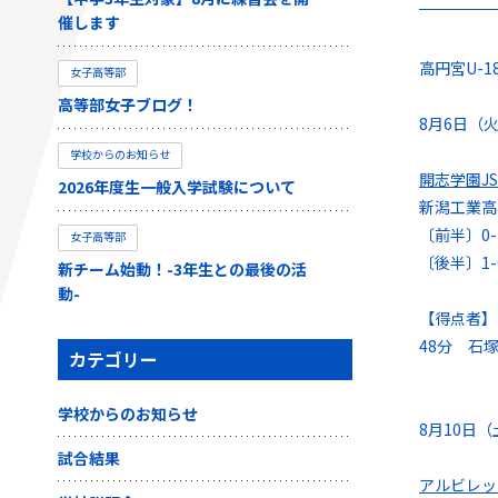
催します
高円宮U-
女子高等部
高等部女子ブログ！
8月6日（
学校からのお知らせ
開志学園JS
2026年度生一般入学試験について
新潟工業
〔前半〕0-
女子高等部
〔後半〕1-
新チーム始動！-3年生との最後の活
動-
【得点者】
48分 石
カテゴリー
学校からのお知らせ
8月10日
試合結果
アルビレ