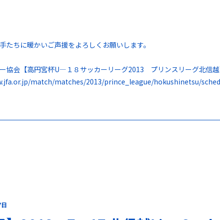
手たちに暖かいご声援をよろしくお願いします。
ー協会【高円宮杯U―１８サッカーリーグ2013 プリンスリーグ北信
w.jfa.or.jp/match/matches/2013/prince_league/hokushinetsu/sched
7日