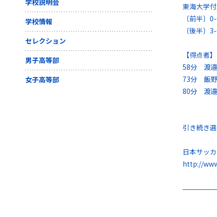
学校説明会
東海大学付
〔前半〕0-
学校情報
〔後半〕3-
セレクション
【得点者】
男子高等部
58分 渡
73分 飯
女子高等部
80分 渡
引き続き選
日本サッカ
http://ww