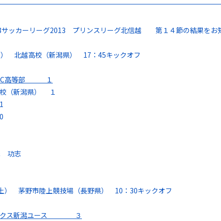
18サッカーリーグ2013 プリンスリーグ北信越 第１４節の結果をお
火） 北越高校（新潟県） 17：45キックオフ
C
高等部 １
高校（新潟県） １
1
0
塚 功志
（土） 茅野市陸上競技場（長野県） 10：30キックオフ
ックス新潟ユース ３