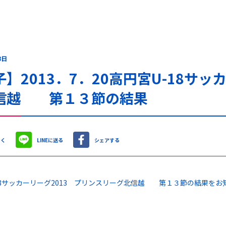
8日
】2013．7．20高円宮U-18サッ
信越 第１３節の結果
やく
LINEに送る
シェアする
18サッカーリーグ2013 プリンスリーグ北信越 第１３節の結果をお