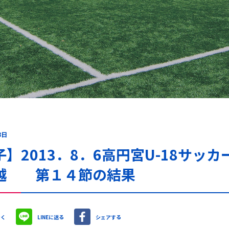
8日
子】2013．8．6高円宮U-18サッ
越 第１４節の結果
やく
LINEに送る
シェアする