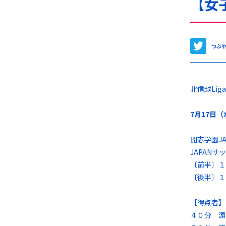
【女子
つぶ
北信越Lig
7
月17
日（
開志学園JA
JAPAN
〔前半〕１
〔後半〕１
【得点者】
４０分 濵