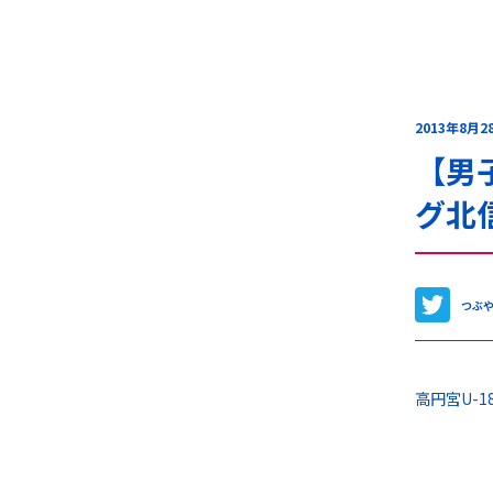
2013年8月2
【男子
グ北
つぶ
高円宮U-