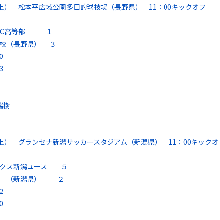
（土） 松本平広域公園多目的球技場（長野県） 11：00キックオフ
C
高等部 １
高校（長野県） ３
0
3
瑞樹
（土） グランセナ新潟サッカースタジアム（新潟県） 11：00キックオ
ックス新潟ユース ５
校 （新潟県） ２
2
0