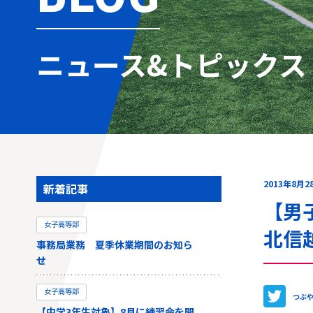
ニュース&トピックス
2013年8月2
新着記事
【男
女子高等部
北信
事務局業務 夏季休業期間のお知ら
せ
女子高等部
つぶ
【中学3年生対象】8月に練習会を開