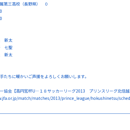
属第三高校（長野県） ０
0
0
邉 新太
野 七聖
邉 新太
手たちに暖かいご声援をよろしくお願いします。
ー協会【高円宮杯U―１８サッカーリーグ2013 プリンスリーグ北信
w.jfa.or.jp/match/matches/2013/prince_league/hokushinetsu/sched