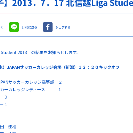
】2013．7．17 北信越Liga Stude
やく
LINEに送る
シェアする
a Student 2013 の結果をお知らせします。
水）JAPAN
サッカーカレッジ会場（新潟）１３：２０キックオフ
PAN
サッカーカレッジ高等部 ２
サッカーカレッジレディース １
－０
－１
田 佳穂