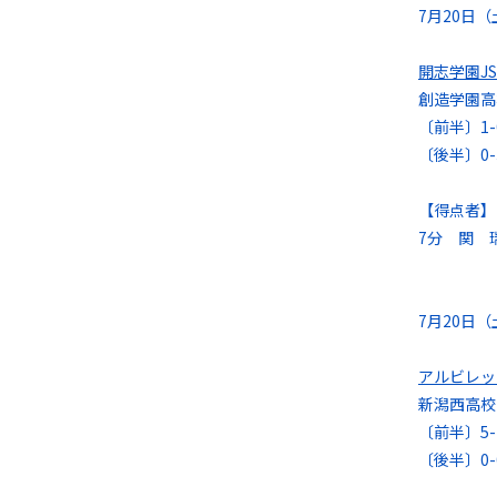
7月20日
開志学園JS
創造学園
〔前半〕1-
〔後半〕0-
【得点者】
7分 関 
7月20日
アルビレ
新潟西高
〔前半〕5-
〔後半〕0-