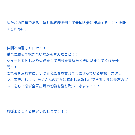
私たちの目標である「福井県代表を倒して全国大会に出場する」ことを叶
えるために、
仲間と練習した日々！！
試合に勝って抱き合いながら喜んだこと！！
シュートを外したり失点をして自分を責めたときに励ましてくれた仲
間！！
これらを忘れずに、いつも私たちを支えてくださっている監督、スタッ
フ、家族、ﾄﾚｰﾅｰ、たくさんの方々に感謝し恩返しができるように最高のプ
レーをして必ず全国出場の切符を勝ち取ってきます！！！
応援よろしくお願いいたします！！！