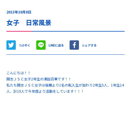
2013年10月8日
女子 日常風景
つぶやく
LINEに送る
シェアする
こんにちは！！
開志ＪＳＣ女子2年生の濱田百華です！！
私たち開志ＪＳＣ女子は後期より1名の転入生が加わり2年生5人、1年生14
人、計19人で今年度より活動をしています！！！