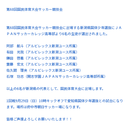
第68回国民体育大会サッカー競技会
第68回国民体育大会サッカー競技会に出場する新潟県国体少年選抜にＪＡ
ＰＡＮサッカーカレッジ高等部より6名の生徒が選出されました。
阿部 航斗（アルビレックス新潟ユース所属）
有田 光我（アルビレックス新潟ユース所属）
鎌田 啓義（アルビレックス新潟ユース所属）
齋藤 宏太（アルビレックス新潟ユース所属）
佐久間 理央（アルビレックス新潟ユース所属）
石塚 功志（開志学園ＪＡＰＡＮサッカーカレッジ高等部所属）
以上の6名が新潟県の代表として、国民体育大会に出場します。
1回戦9月29日（日）10時キックオフで愛知県国体少年選抜との試合になり
ます。場所は府中市朝日サッカー場になります。
皆様ご声援よろしくお願いいたします！！