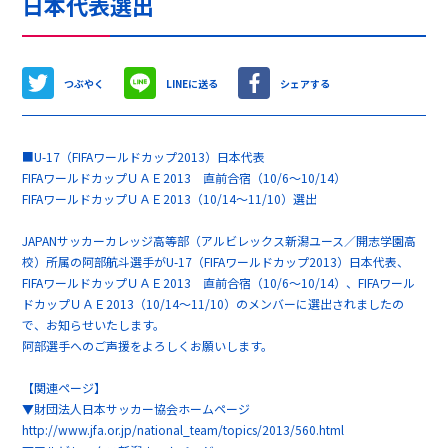
日本代表選出
つぶやく
LINEに送る
シェアする
■U-17（FIFAワールドカップ2013）日本代表
FIFAワールドカップＵＡＥ2013 直前合宿（10/6～10/14）
FIFAワールドカップＵＡＥ2013（10/14～11/10）選出
JAPANサッカーカレッジ高等部（アルビレックス新潟ユース／開志学園高
校）所属の阿部航斗選手がU-17（FIFAワールドカップ2013）日本代表、
FIFAワールドカップＵＡＥ2013 直前合宿（10/6～10/14）、FIFAワール
ドカップＵＡＥ2013（10/14～11/10）のメンバーに選出されましたの
で、お知らせいたします。
阿部選手へのご声援をよろしくお願いします。
【関連ページ】
▼財団法人日本サッカー協会ホームページ
http://www.jfa.or.jp/national_team/topics/2013/560.html