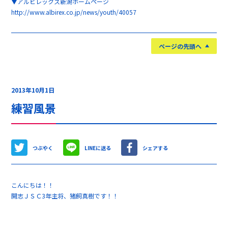
▼アルビレックス新潟ホームページ
http://www.albirex.co.jp/news/youth/40057
ページの先頭へ
2013年10月1日
練習風景
つぶやく
LINEに送る
シェアする
こんにちは！！
開志ＪＳＣ3年主将、猪飼真樹です！！