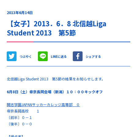
2013年6月14日
【女子】2013．6．8 北信越Liga
Student 2013 第5節
つぶやく
LINEに送る
シェアする
北信越Liga Student 2013 第5節の結果をお知らせします。
6
月8
日（土）帝京長岡会場（新潟）１０：００キックオフ
開志学園JAPAN
サッカーカレッジ高等部 ０
帝京長岡高校 １
〔前半〕０－１
〔後半〕０－０
【得点者】