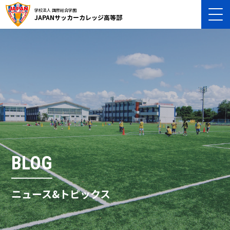
学校法人 国際総合学園
JAPANサッカーカレッジ高等部
BLOG
ニュース&トピックス