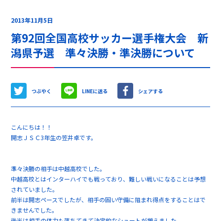
2013年11月5日
第92回全国高校サッカー選手権大会 新
潟県予選 準々決勝・準決勝について
つぶやく
LINEに送る
シェアする
こんにちは！！
開志ＪＳＣ3年生の笠井卓です。
準々決勝の相手は中越高校でした。
中越高校とはインターハイでも戦っており、難しい戦いになることは予想
されていました。
前半は開志ペースでしたが、相手の固い守備に阻まれ得点をすることはで
きませんでした。
後半は相手の体力も落ちてきて決定的なシュートが増えました。