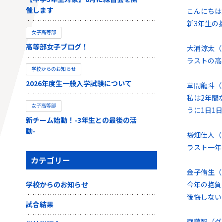
催します
こんにちは
新3年生の
女子高等部
高等部女子ブログ！
大浦涼太（
ラストの高
学校からのお知らせ
2026年度生一般入学試験について
草間龍斗（
私は2年間
女子高等部
うに1日1
新チーム始動！-3年生との最後の活
動-
袋畑佳人（
ラスト一年
カテゴリー
金子侑生（
学校からのお知らせ
今年の抱負
後悔しない
試合結果
齊藤智（グ