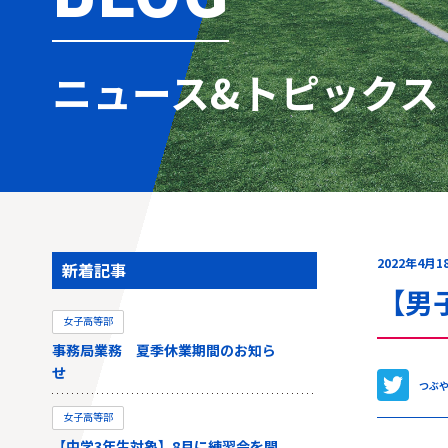
ニュース&トピックス
2022年4月1
新着記事
【男
女子高等部
事務局業務 夏季休業期間のお知ら
せ
つぶ
女子高等部
【中学3年生対象】8月に練習会を開