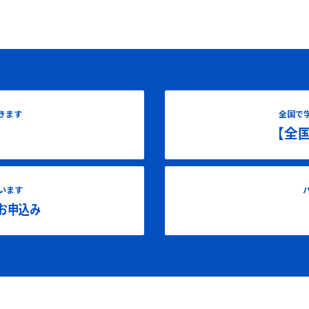
きます
全国で
【全
います
お申込み