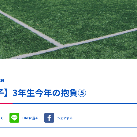
8日
子】3年生今年の抱負⑤
やく
LINEに送る
シェアする