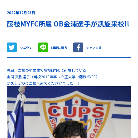
2022年12月23日
藤枝MYFC所属 OB金浦選手が凱旋来校!!
つぶやく
LINEに送る
シェアする
先日、当校の卒業生で藤枝MYFCに所属している
金浦 真樹選手（当校2018年卒→立正大学→藤枝MYFC）
が久しぶりに当校へ来てくださいました！！