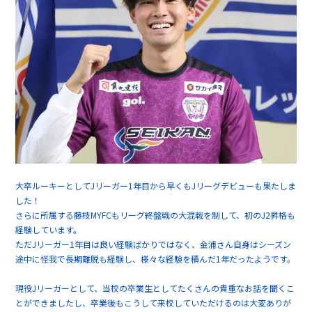
大卒ルーキーとしてJリーガー1年目から早くもJリーグデビューも果たしま
した！
さらに所属する藤枝MYFCもリーグ終盤戦の大混戦を制して、初のJ2昇格も
経験しています。
ただJリーガー1年目は良い経験ばかりではなく、金浦さん自身はシーズン
途中に怪我で長期離脱も経験し、様々な経験を積んだ1年だったようです。
現役Jリーガーとして、当校の卒業生としてたくさんの貴重なお話を聞くこ
とができましたし、卒業後もこうして来校していただけるのは大変ありが