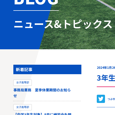
ニュース&トピックス
2024年1月2
新着記事
3年
女子高等部
事務局業務 夏季休業期間のお知ら
せ
つぶ
女子高等部
【中学3年生対象】8月に練習会を開