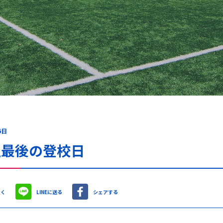
6日
生最後の登校日
やく
LINEに送る
シェアする