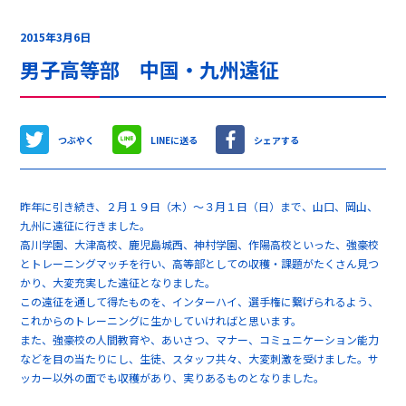
2015年3月6日
男子高等部 中国・九州遠征
つぶやく
LINEに送る
シェアする
昨年に引き続き、２月１９日（木）～３月１日（日）まで、山口、岡山、
九州に遠征に行きました。
高川学園、大津高校、鹿児島城西、神村学園、作陽高校といった、強豪校
とトレーニングマッチを行い、高等部としての収穫・課題がたくさん見つ
かり、大変充実した遠征となりました。
この遠征を通して得たものを、インターハイ、選手権に繋げられるよう、
これからのトレーニングに生かしていければと思います。
また、強豪校の人間教育や、あいさつ、マナー、コミュニケーション能力
などを目の当たりにし、生徒、スタッフ共々、大変刺激を受けました。サ
ッカー以外の面でも収穫があり、実りあるものとなりました。