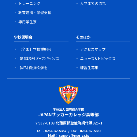
トレーニング
入学までの流れ
教育連携・学習支援
専用学生寮
学校説明会
そのほか
【全国】学校説明会
アクセスマップ
【新潟本校舎】オープンキャンパス
ニュース&トピックス
【WEB】個別学校説明会
練習生募集
学校法人 国際総合学園
JAPANサッカーカレッジ高等部
〒957-0103 北蒲原郡聖籠町網代浜925-1
Tel：0254-32-5357 / Fax：0254-32-5358
Mail：cups-y@nsg.gr.jp