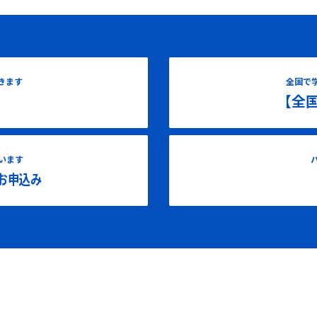
きます
全国で
【全
います
お申込み