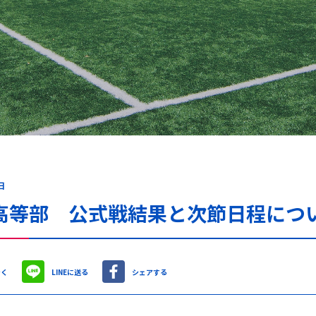
日
高等部 公式戦結果と次節日程につ
やく
LINEに送る
シェアする