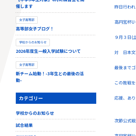
催します
昨日行われ
女子高等部
高円宮杯U
高等部女子ブログ！
９月３日
学校からのお知らせ
2026年度生一般入学試験について
対 日本文
女子高等部
最後までゴ
新チーム始動！-3年生との最後の活
動-
この敗戦を
カテゴリー
応援、あり
学校からのお知らせ
次節公式戦
試合結果
高円宮杯U