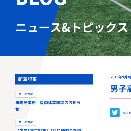
ニュース&トピックス
2016年9月4
新着記事
男子
女子高等部
事務局業務 夏季休業期間のお知ら
せ
つぶ
女子高等部
【中学3年生対象】8月に練習会を開