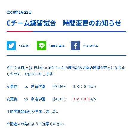
2016年9月21日
Cチーム練習試合 時間変更のお知らせ
つぶやく
LINEに送る
シェアする
９月２４日(土)に行われますCチームの練習試合の開始時間が変更になりま
したので、お伝えいたします。
変更前 vs 創造学園 ＠CUPS １３：００k/o
変更後 vs 創造学園 ＠CUPS
１２：００
k/o
１時間開始時刻が早まりました。
お間違えの無いようご注意ください。