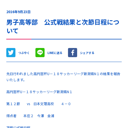
2016年9月23日
男子高等部 公式戦結果と次節日程につ
いて
つぶやく
LINEに送る
シェアする
先日行われました高円宮杯U－１８サッカーリーグ新潟県N１の結果を報告
いたします。
高円宮杯U－１８サッカーリーグ新潟県N１
第１２節 vs 日本文理高校 ４－０
得点者 本庄２ 今澤 金浦
次節公式戦日程