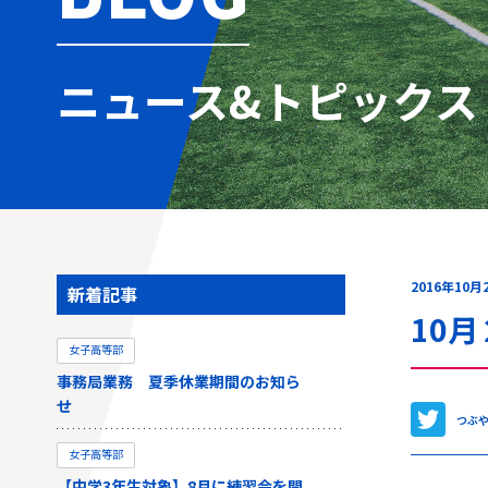
ニュース&トピックス
2016年10月
新着記事
10
女子高等部
事務局業務 夏季休業期間のお知ら
せ
つぶ
女子高等部
【中学3年生対象】8月に練習会を開