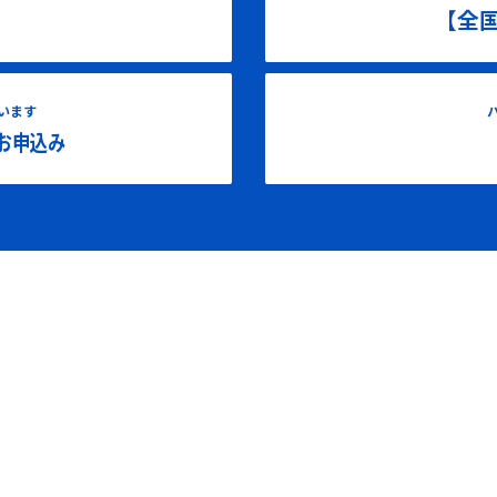
【全
います
お申込み