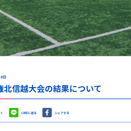
10日
権北信越大会の結果について
やく
LINEに送る
シェアする