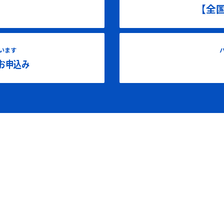
【全
います
お申込み