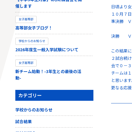
催します
日頃より女
１０月７日
女子高等部
準決勝 
高等部女子ブログ！
決勝 Ｖ
学校からのお知らせ
2026年度生一般入学試験について
この結果に
２試合続け
女子高等部
会で０－３
新チーム始動！-3年生との最後の活
チームは１
動-
と思います
更なる応援
カテゴリー
学校からのお知らせ
試合結果