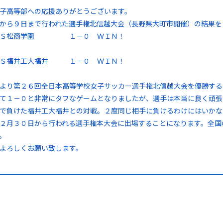
子高等部への応援ありがとうございます。
から９日まで行われた選手権北信越大会（長野県大町市開催）の結果を
ＶＳ松商学園 １－０ ＷＩＮ！
Ｓ福井工大福井 １－０ ＷＩＮ！
より第２６回全日本高等学校女子サッカー選手権北信越大会を優勝する
て１－０と非常にタフなゲームとなりましたが、選手は本当に良く頑張
で負けた福井工大福井との対戦。２度同じ相手に負けるわけにはいかな
２月３０日から行われる選手権本大会に出場することになります。全国
。
よろしくお願い致します。