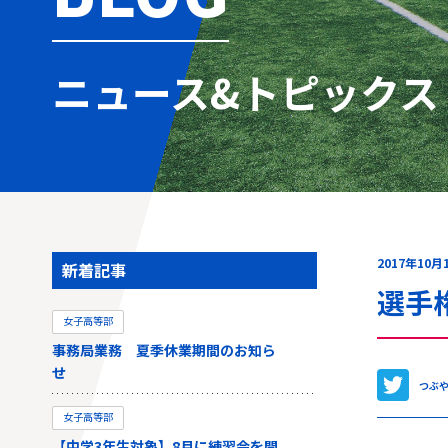
ニュース&トピックス
2017年10月
新着記事
選手
女子高等部
事務局業務 夏季休業期間のお知ら
せ
つぶ
女子高等部
【中学3年生対象】8月に練習会を開