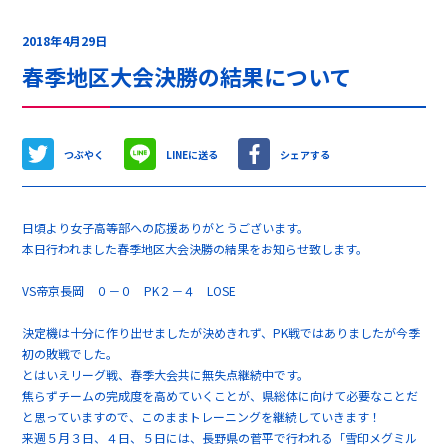
2018年4月29日
春季地区大会決勝の結果について
つぶやく
LINEに送る
シェアする
日頃より女子高等部への応援ありがとうございます。
本日行われました春季地区大会決勝の結果をお知らせ致します。
VS帝京長岡 ０－０ PK２－４ LOSE
決定機は十分に作り出せましたが決めきれず、PK戦ではありましたが今季
初の敗戦でした。
とはいえリーグ戦、春季大会共に無失点継続中です。
焦らずチームの完成度を高めていくことが、県総体に向けて必要なことだ
と思っていますので、このままトレーニングを継続していきます！
来週５月３日、４日、５日には、長野県の菅平で行われる「雪印メグミル