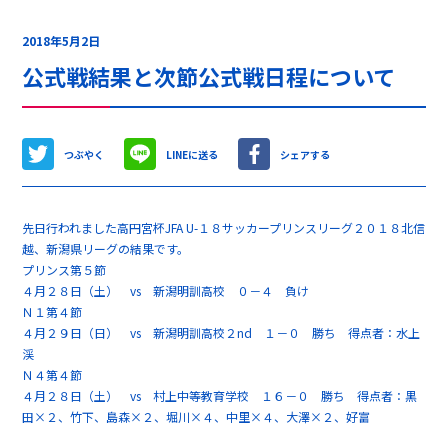
2018年5月2日
公式戦結果と次節公式戦日程について
つぶやく
LINEに送る
シェアする
先日行われました高円宮杯JFA U-１８サッカープリンスリーグ２０１８北信
越、新潟県リーグの結果です。
プリンス第５節
４月２８日（土） vs 新潟明訓高校 ０－４ 負け
Ｎ１第４節
４月２９日（日） vs 新潟明訓高校２nd １－０ 勝ち 得点者：水上
渓
Ｎ４第４節
４月２８日（土） vs 村上中等教育学校 １６－０ 勝ち 得点者：黒
田×２、竹下、島森×２、堀川×４、中里×４、大澤×２、好富