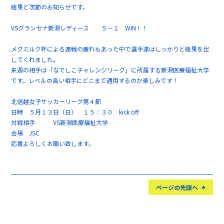
結果と次節のお知らせです。
VSグランセナ新潟レディース ５－１ WIN！！
メグミルク杯による連戦の疲れもあった中で選手達はしっかりと結果を出
してくれました。
来週の相手は「なでしこチャレンジリーグ」に所属する新潟医療福祉大学
です。レベルの高い相手にどこまで通用するのか楽しみです！
北信越女子サッカーリーグ第４節
日時 ５月１３日（日） １５：３０ kick off
対戦相手 VS新潟医療福祉大学
会場 JSC
応援よろしくお願い致します。
ページの先頭へ