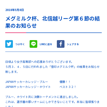
2018年5月8日
メグミルク杯、北信越リーグ第６節の結
果のお知らせ
つぶやく
LINEに送る
シェアする
日頃より女子高等部への応援ありがとうございます。
５月３．４．５日に行われました「雪印メグミルク杯」の結果をお知らせ
致します。
JAPANサッカーカレッジ・ブルー 優勝！！
JAPANサッカーカレッジ・ホワイト ベスト３２！
ブルー、ホワイト共に決勝トーナメントに進出しました。
これは、選手層の厚いチームにしかできないことです。本当に皆頑張りま
した！