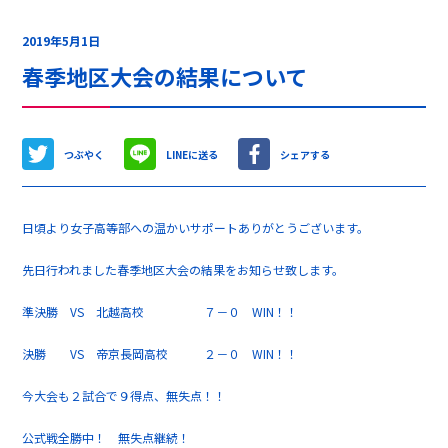
2019年5月1日
春季地区大会の結果について
つぶやく
LINEに送る
シェアする
日頃より女子高等部への温かいサポートありがとうございます。
先日行われました春季地区大会の結果をお知らせ致します。
準決勝 VS 北越高校 ７－０ WIN！！
決勝 VS 帝京長岡高校 ２－０ WIN！！
今大会も２試合で９得点、無失点！！
公式戦全勝中！ 無失点継続！