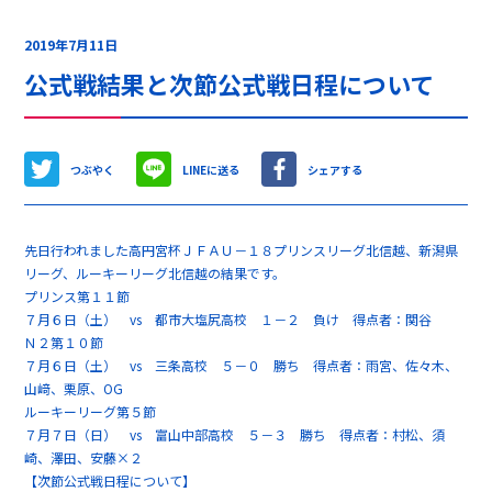
2019年7月11日
公式戦結果と次節公式戦日程について
つぶやく
LINEに送る
シェアする
先日行われました高円宮杯ＪＦＡＵ－１８プリンスリーグ北信越、新潟県
リーグ、ルーキーリーグ北信越の結果です。
プリンス第１１節
７月６日（土） vs 都市大塩尻高校 １－２ 負け 得点者：関谷
Ｎ２第１０節
７月６日（土） vs 三条高校 ５－０ 勝ち 得点者：雨宮、佐々木、
山﨑、栗原、OG
ルーキーリーグ第５節
７月７日（日） vs 富山中部高校 ５－３ 勝ち 得点者：村松、須
崎、澤田、安藤×２
【次節公式戦日程について】