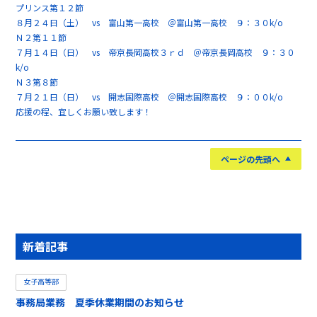
プリンス第１２節
８月２４日（土） vs 富山第一高校 ＠富山第一高校 ９：３０k/o
Ｎ２第１１節
７月１４日（日） vs 帝京長岡高校３ｒｄ ＠帝京長岡高校 ９：３０
k/o
Ｎ３第８節
７月２１日（日） vs 開志国際高校 ＠開志国際高校 ９：００k/o
応援の程、宜しくお願い致します！
ページの先頭へ
新着記事
女子高等部
事務局業務 夏季休業期間のお知らせ