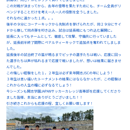
この対戦が決まってから、去年の雪辱を果たすためにも、チーム全員がリ
ベンジすることだけを考え一人一人の役割を全うしました。
それなのに遠かった１点。。。
後半の９分にコーナーキックから先制点を挙げられたが、同２９分にサイ
ドから崩して同点弾を叩き込み、試合は延長戦にもつれ込む展開に。
延長に入ってもチームとして、徹底して攻撃、守備共に行っていました
が、延長前半終了間際にペナルティーキックで追加点を奪われてしましま
した。
延長後半の試合終了の笛が鳴るまでピッチの選手たちは戦い、応援に回っ
た選手たちは声が枯れるまで応援で戦いましたが、想いは結果に届きませ
んでした。
この悔しい経験をした１，２年生は必ず来年開志JSCの年にしよう！
３年生は思い描いたトーナメントの結果にはならなかったが、この経験は
これからの人生の糧に必ずなるでしょう！
今シーズンも開志学園JAPANサッカーカレッジ高等部を応援してくださり
ました皆様、本当にありがとうございました！！
引き続きこれからも応援の程、宜しくお願い致します！