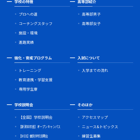
学校の特徴
高等部紹介
プロへの道
高等部男子
コーチングスタッフ
高等部女子
施設・環境
進路実績
強化・育成プログラム
入試について
トレーニング
入学までの流れ
教育連携・学習支援
専用学生寮
学校説明会
そのほか
【全国】学校説明会
アクセスマップ
【新潟本校舎】オープンキャンパス
ニュース&トピックス
【WEB】個別学校説明会
練習生募集