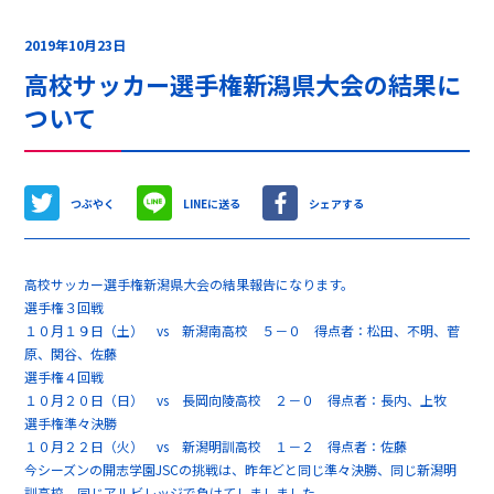
2019年10月23日
高校サッカー選手権新潟県大会の結果に
ついて
つぶやく
LINEに送る
シェアする
高校サッカー選手権新潟県大会の結果報告になります。
選手権３回戦
１０月１９日（土） vs 新潟南高校 ５－０ 得点者：松田、不明、菅
原、関谷、佐藤
選手権４回戦
１０月２０日（日） vs 長岡向陵高校 ２－０ 得点者：長内、上牧
選手権準々決勝
１０月２２日（火） vs 新潟明訓高校 １－２ 得点者：佐藤
今シーズンの開志学園JSCの挑戦は、昨年どと同じ準々決勝、同じ新潟明
訓高校、同じアルビレッジで負けてしましました。