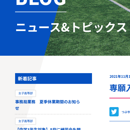
ニュース&トピックス
2021年11月
新着記事
専願
女子高等部
事務局業務 夏季休業期間のお知ら
せ
つぶ
女子高等部
【中学3年生対象】8月に練習会を開