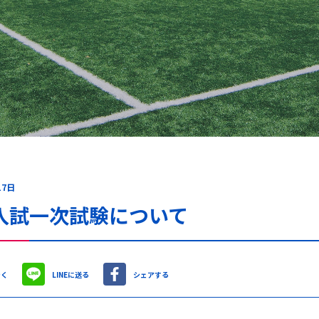
17日
入試一次試験について
やく
LINEに送る
シェアする