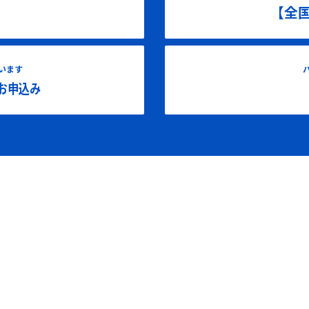
【全
います
お申込み