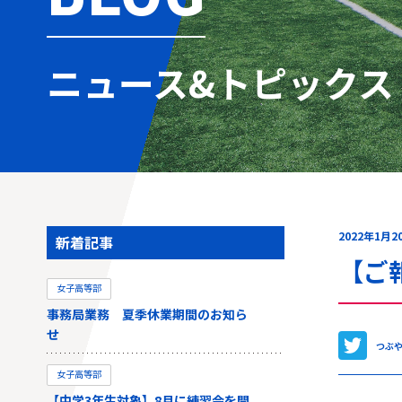
ニュース&トピックス
2022年1月2
新着記事
【ご
女子高等部
事務局業務 夏季休業期間のお知ら
せ
つぶ
女子高等部
【中学3年生対象】8月に練習会を開