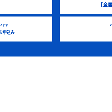
【全
います
お申込み