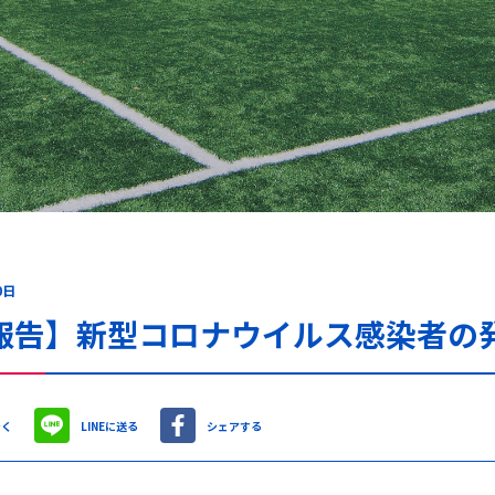
0日
報告】新型コロナウイルス感染者の発
やく
LINEに送る
シェアする