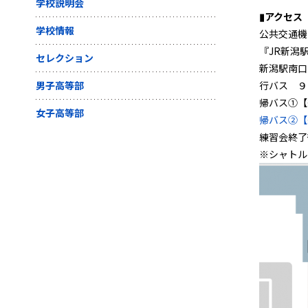
学校説明会
▮アクセス
学校情報
公共交通機
『JR新潟
セレクション
新潟駅南口
男子高等部
行バス ９
帰バス①【
女子高等部
帰バス②【
練習会終了
※シャトル