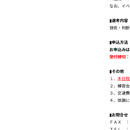
なお、イベ
▮選考内容
技術・判断
▮申込方法
お申込みは
受付締切：
▮その他
１、
本日程
２、練習会
３、交通費
４、体調に
▮お問合せ
ＦＡＸ ：
ＴＥＬ ：