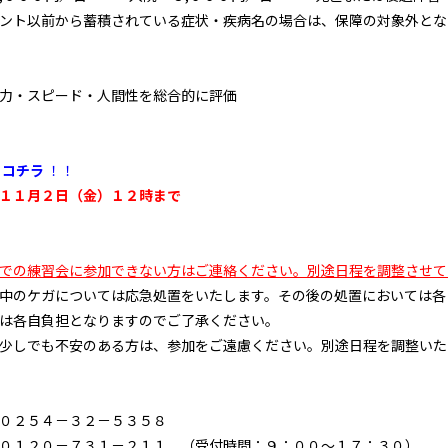
ント以前から蓄積されている症状・疾病名の場合は、保障の対象外とな
力・スピード・人間性を総合的に評価
コチラ
！！
１１
月２日（金）１２時まで
での練習会に参加できない方はご連絡ください。別途日程を調整させて
中のケガについては応急処置をいたします。その後の処置においては各
は各自負担となりますのでご了承ください。
少しでも不安のある方は、参加をご遠慮ください。別途日程を調整いた
０２５４－３２－５３５８
０１２０－７３１－２１１ （受付時間：９：００～１７：３０）