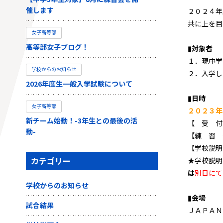
催します
２０２４年
共に上を目
女子高等部
高等部女子ブログ！
▮対象者
１．現中学
学校からのお知らせ
２．入学し
2026年度生一般入学試験について
▮日時
女子高等部
２０２３年
新チーム始動！-3年生との最後の活
【 受 付
動-
【練 習 
【学校説明
カテゴリー
★学校説明
は
別日にて
学校からのお知らせ
▮会場
試合結果
ＪＡＰＡＮ