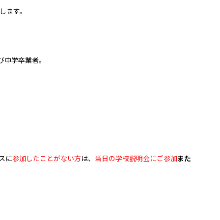
します。
び中学卒業者。
スに
参加したことがない方
は、
当日の学校説明会に
ご参加
また