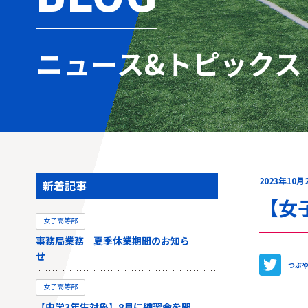
ニュース&トピックス
2023年10月
新着記事
【女
女子高等部
事務局業務 夏季休業期間のお知ら
せ
つぶ
女子高等部
【中学3年生対象】8月に練習会を開