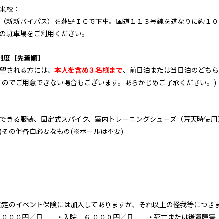
来校：
（新新バイパス）を蓮野ＩＣで下車。国道１１３号線を道なりに約１０
の駐車場をご利用ください。
制度【先着順】
望される方には、
本人を含め３名様まで
、前日泊または当日泊のどちら
すのでご用意できない場合もございます。あらかじめご了承ください。)
できる服装、固定式スパイク、室内トレーニングシューズ（荒天時使用
)
その他各自必要なもの(※ボールは不要)
指定のイベント保険には加入してありますが、それ以上の怪我等につき
,０００円／日 ・入院 ６,０００円／日 ・死亡または後遺障害