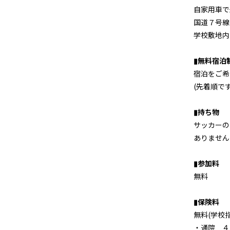
自家用車で
国道７号線
学校敷地内
▮無料宿泊
宿泊をご希
(先着順で
▮持ち物
サッカーの
ありません
▮参加料
無料
▮保険料
無料(学校
・通院 ４