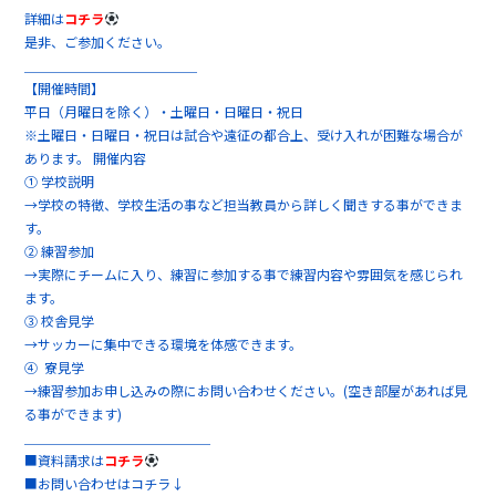
詳細は
コチラ
是非、ご参加ください。
＿＿＿＿＿＿＿＿＿＿＿＿＿
【開催時間】
平日（月曜日を除く）・土曜日・日曜日・祝日
※土曜日・日曜日・祝日は試合や遠征の都合上、受け入れが困難な場合が
あります。 開催内容
① 学校説明
→学校の特徴、学校生活の事など担当教員から詳しく聞きする事ができま
す。
② 練習参加
→実際にチームに入り、練習に参加する事で練習内容や雰囲気を感じられ
ます。
③ 校舎見学
→サッカーに集中できる環境を体感できます。
④ 寮見学
→練習参加お申し込みの際にお問い合わせください。(空き部屋があれば見
る事ができます)
＿＿＿＿＿＿＿＿＿＿＿＿＿＿
■資料請求は
コチラ
■お問い合わせはコチラ↓