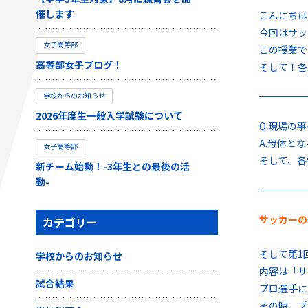
催します
こんにちは
今回はサッ
女子高等部
この授業で
高等部女子ブログ！
そして！各
学校からのお知らせ
2026年度生一般入学試験について
Q.現場の
A.母体と
女子高等部
そして、各
新チーム始動！-3年生との最後の活
動-
サッカーの
カテゴリー
そして第1
学校からのお知らせ
内容は「サ
試合結果
プロ選手に
その時、プ