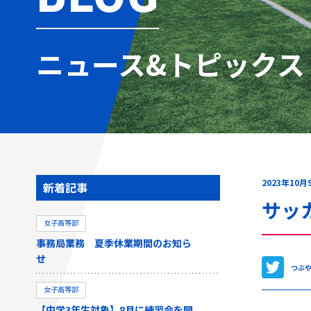
ニュース&トピックス
2023年10月
新着記事
サッ
女子高等部
事務局業務 夏季休業期間のお知ら
せ
つぶ
女子高等部
【中学3年生対象】8月に練習会を開