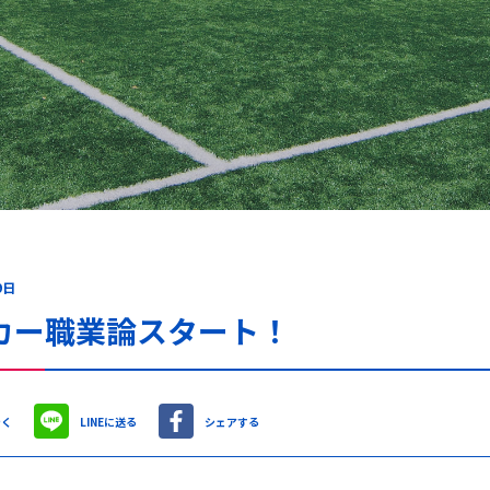
9日
カー職業論スタート！
やく
LINEに送る
シェアする