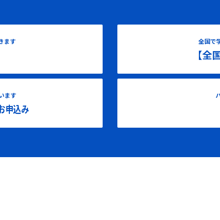
きます
全国で
【全
います
お申込み