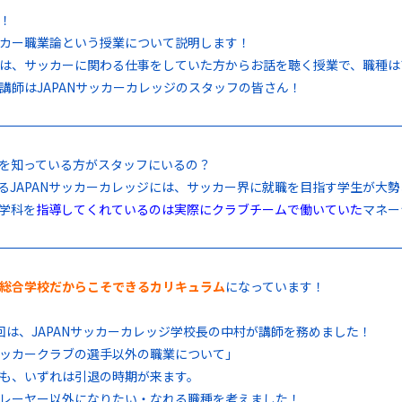
！
カー職業論という授業について説明します！
は、サッカーに関わる仕事をしていた方からお話を聴く授業で、職種は
講師はJAPANサッカーカレッジのスタッフの皆さん！
事を知っている方がスタッフにいるの？
なるJAPANサッカーカレッジには、サッカー界に就職を目指す学生が大
学科を
指導してくれているのは実際にクラブチームで働いていた
マネー
総合学校だからこそできるカリキュラム
になっています！
回は、JAPANサッカーカレッジ学校長の中村が講師を務めました！
ッカークラブの選手以外の職業について」
も、いずれは引退の時期が来ます。
レーヤー以外になりたい・なれる職種を考えました！