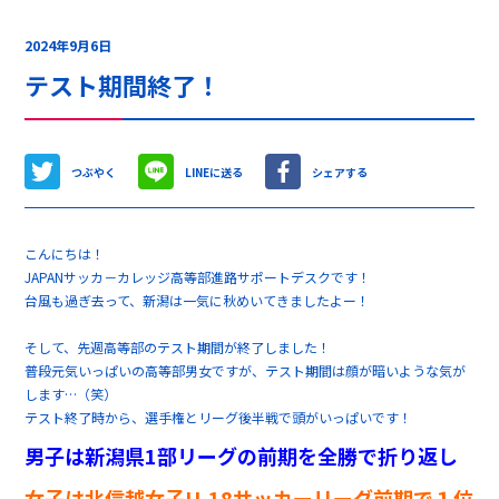
2024年9月6日
テスト期間終了！
つぶやく
LINEに送る
シェアする
こんにちは！
JAPANサッカ－カレッジ高等部進路サポートデスクです！
台風も過ぎ去って、新潟は一気に秋めいてきましたよー！
そして、先週高等部のテスト期間が終了しました！
普段元気いっぱいの高等部男女ですが、テスト期間は顔が暗いような気が
します…（笑）
テスト終了時から、選手権とリーグ後半戦で頭がいっぱいです！
男子は新潟県1部リーグの前期を全勝で折り返し
女子は北信越女子U-18サッカーリーグ前期で１位