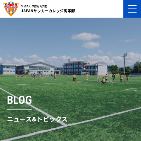
学校法人 国際総合学園
JAPANサッカーカレッジ高等部
BLOG
ニュース&トピックス