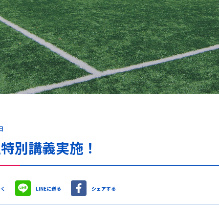
日
生特別講義実施！
やく
LINEに送る
シェアする