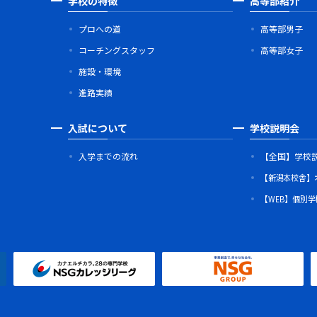
学校の特徴
高等部紹介
プロへの道
高等部男子
コーチングスタッフ
高等部女子
施設・環境
進路実績
入試について
学校説明会
入学までの流れ
【全国】学校
【新潟本校舎】
【WEB】個別