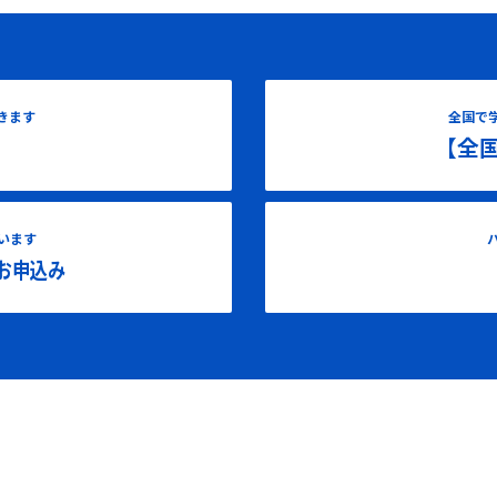
きます
全国で
【全
います
お申込み