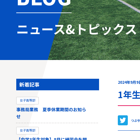
ニュース&トピックス
2024年9月9
新着記事
1年
女子高等部
事務局業務 夏季休業期間のお知ら
せ
つぶ
女子高等部
【中学3年生対象】8月に練習会を開