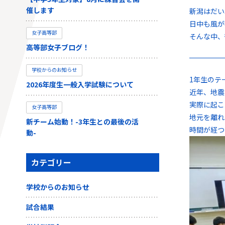
催します
新潟はだい
日中も風が
女子高等部
そんな中、
高等部女子ブログ！
学校からのお知らせ
1年生のテ
2026年度生一般入学試験について
近年、地震
実際に起こ
女子高等部
地元を離れ
新チーム始動！-3年生との最後の活
時間が経つ
動-
カテゴリー
学校からのお知らせ
試合結果