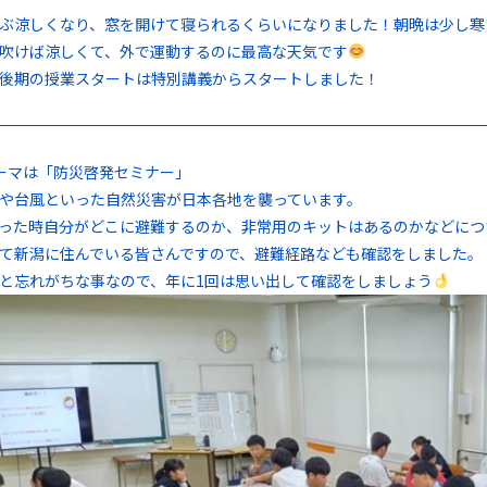
ぶ涼しくなり、窓を開けて寝られるくらいになりました！朝晩は少し寒
吹けば涼しくて、外で運動するのに最高な天気です
後期の授業スタートは特別講義からスタートしました！
ーマは「防災啓発セミナー」
や台風といった自然災害が日本各地を襲っています。
った時自分がどこに避難するのか、非常用のキットはあるのかなどにつ
て新潟に住んでいる皆さんですので、避難経路なども確認をしました。
と忘れがちな事なので、年に1回は思い出して確認をしましょう