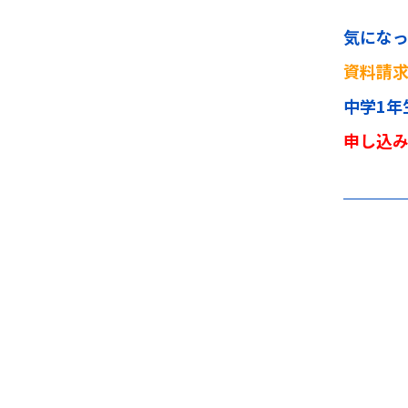
気にな
資料請
中学1年
申し込