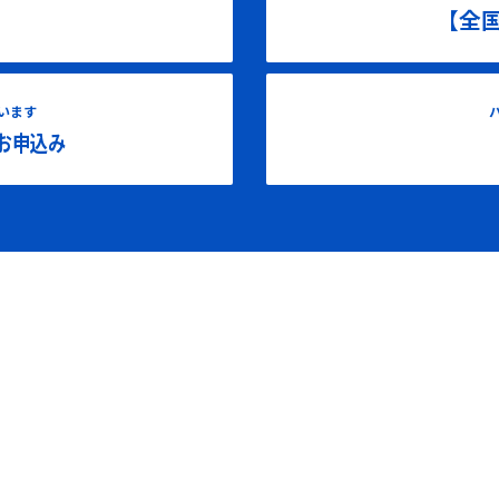
【全
います
お申込み