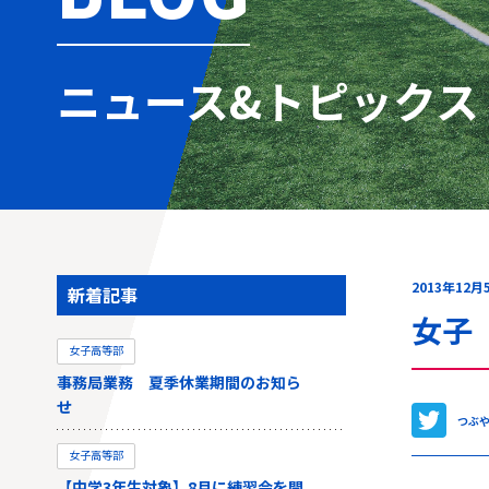
ニュース&トピックス
2013年12月
新着記事
女子
女子高等部
事務局業務 夏季休業期間のお知ら
せ
つぶ
女子高等部
【中学3年生対象】8月に練習会を開