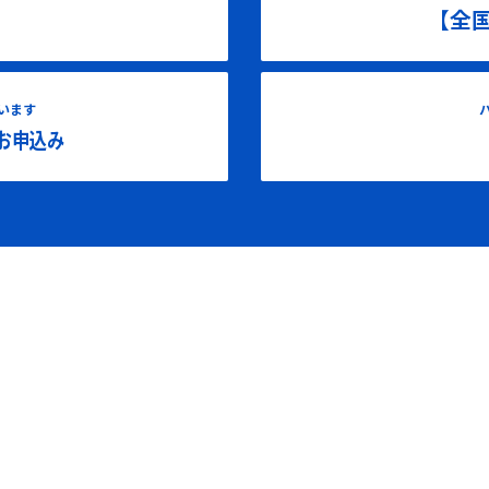
【全
います
お申込み