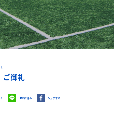
1日
 ご御礼
やく
LINEに送る
シェアする