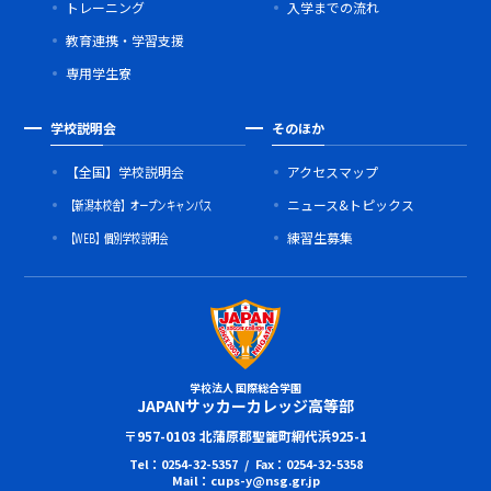
トレーニング
入学までの流れ
教育連携・学習支援
専用学生寮
学校説明会
そのほか
【全国】学校説明会
アクセスマップ
【新潟本校舎】オープンキャンパス
ニュース&トピックス
【WEB】個別学校説明会
練習生募集
学校法人 国際総合学園
JAPANサッカーカレッジ高等部
〒957-0103 北蒲原郡聖籠町網代浜925-1
Tel：0254-32-5357 / Fax：0254-32-5358
Mail：cups-y@nsg.gr.jp