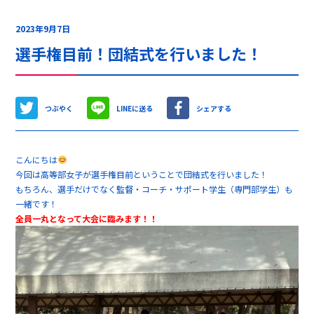
2023年9月7日
選手権目前！団結式を行いました！
つぶやく
LINEに送る
シェアする
こんにちは
今回は高等部女子が選手権目前ということで団結式を行いました！
もちろん、選手だけでなく監督・コーチ・サポート学生（専門部学生）も
一緒です！
全員一丸となって大会に臨みます！！