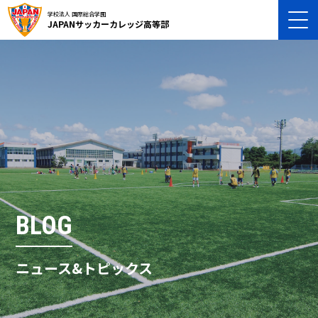
学校法人 国際総合学園
JAPANサッカーカレッジ高等部
BLOG
ニュース&トピックス