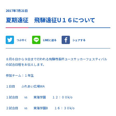
2017年7月21日
夏期遠征 飛騨遠征U１６について
つぶやく
LINEに送る
シェアする
８月６日から９日まで行われる飛騨市長杯ユースサッカーフェスティバル
の試合日程をお伝えします。
参加チーム：１年生
１日目 ふれあい広場WA
１試合目 vs 東海学園 １２：００k/o
２試合目 vs 東海学園B １６：３０k/o