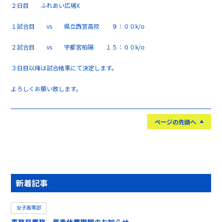
２日目 ふれあい広場X
１試合目 vs 県立西宮高校 ９：００k/o
２試合目 vs 宇都宮柏陽 １５：００k/o
３日目以降は試合結果にて決定します。
よろしくお願い致します。
ページの先頭へ
新着記事
女子高等部