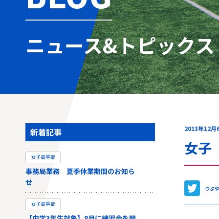
ニュース&トピックス
2013年12月
新着記事
女子
女子高等部
事務局業務 夏季休業期間のお知ら
せ
つぶ
女子高等部
【中学3年生対象】8月に練習会を開