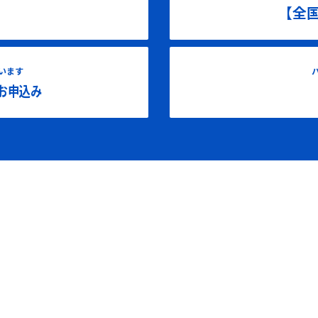
【全
います
お申込み