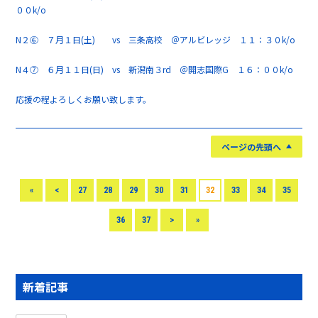
００k/o
N２⑥ ７月１日(土) vs 三条高校 ＠アルビレッジ １１：３０k/o
N４⑦ ６月１１日(日) vs 新潟南３rd ＠開志国際G １６：００k/o
応援の程よろしくお願い致します。
ページの先頭へ
«
<
27
28
29
30
31
32
33
34
35
36
37
>
»
新着記事