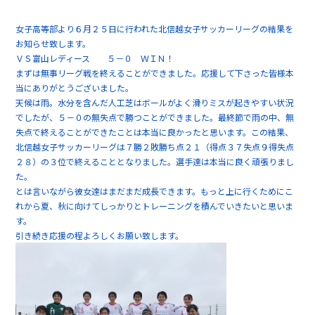
女子高等部より６月２５日に行われた北信越女子サッカーリーグの結果を
お知らせ致します。
ＶＳ富山レディース ５－０ ＷＩＮ！
まずは無事リーグ戦を終えることができました。応援して下さった皆様本
当にありがとうございました。
天候は雨。水分を含んだ人工芝はボールがよく滑りミスが起きやすい状況
でしたが、５－０の無失点で勝つことができました。最終節で雨の中、無
失点で終えることができたことは本当に良かったと思います。この結果、
北信越女子サッカーリーグは７勝２敗勝ち点２１（得点３７失点９得失点
２８）の３位で終えることとなりました。選手達は本当に良く頑張りまし
た。
とは言いながら彼女達はまだまだ成長できます。もっと上に行くためにこ
れから夏、秋に向けてしっかりとトレーニングを積んでいきたいと思いま
す。
引き続き応援の程よろしくお願い致します。