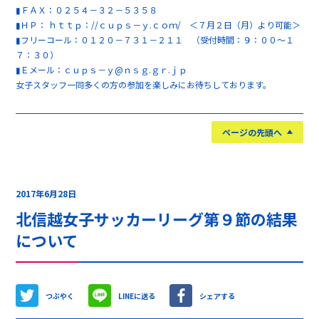
▮ＦＡＸ：０２５４－３２－５３５８
▮ＨＰ： ｈｔｔｐ：//ｃｕｐｓ－ｙ.ｃｏｍ/ ＜７月２日（月）より可能＞
▮フリーコール：０１２０－７３１－２１１ （受付時間：９：００～１
７：３０）
▮Ｅメール：ｃｕｐｓ－ｙ@ｎｓｇ.ｇｒ.ｊｐ
女子スタッフ一同多くの方の参加を楽しみにお待ちしております。
ページの先頭へ
2017年6月28日
北信越女子サッカーリーグ第９節の結果
について
つぶやく
LINEに送る
シェアする