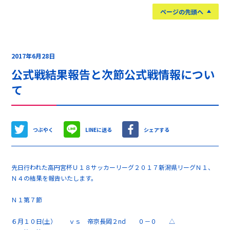
ページの先頭へ
2017年6月28日
公式戦結果報告と次節公式戦情報につい
て
つぶやく
LINEに送る
シェアする
先日行われた高円宮杯Ｕ１８サッカーリーグ２０１７新潟県リーグＮ１、
Ｎ４の結果を報告いたします。
Ｎ１第７節
６月１０日(土） ｖｓ 帝京長岡２nd ０－０ △