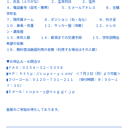
１．氏名（ふりがな） ２．生年月日 ３．住所
４．電話番号（自宅・携帯） ５．Ｅメールアドレス ６．在籍
学校名
７．現所属チーム ８．ポジション（右・左も） ９．利き足
１０．身長・体重 １１．サッカー歴（年数） １２．トレセ
ン・選抜歴
１３．来校人数 １４．新潟までの交通手段 １５．学校説明会
希望の有無
１６．無料宿泊施設利用の有無（利用する場合はその人数）
▼お申込み・お問合せ
▮ＦＡＸ：０２５４－３２－５３５８
▮ＨＰ： ｈｔｔｐ：//ｃｕｐｓ－ｙ.ｃｏｍ/ ＜７月２日（月）より可能＞
▮フリーコール：０１２０－７３１－２１１ （受付時間：９：００～１
７：３０）
▮Ｅメール：ｃｕｐｓ－ｙ@ｎｓｇ.ｇｒ.ｊｐ
皆様のご参加お待ちしております。