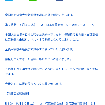
全国総合体育大会新潟県予選の結果を報告いたします。
準々決勝 ６月１日(木) vs 日本文理高校 ０－０ex０－３ ×
全国大会出場を目指し戦った県総体でしたが、優勝校である日本文理高校
に延長戦の末敗れ、ベスト８で敗退となってしまいました。
全員が最後の最後まで諦めずに戦っていたと思います。
応援してくださった皆様、ありがとうございました。
この悔しさを選手権で晴らせるように、またトレーニングに取り組んでい
きます。
今後とも、応援の程よろしくお願い致します。
【次節公式戦情報】
N１⑦ ６月１０日(土) vs 帝京長岡２nd ＠帝京長岡高校G １３：