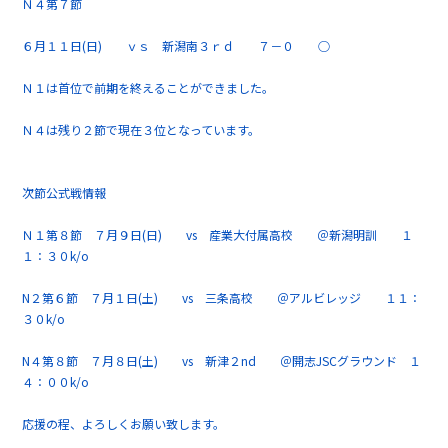
Ｎ４第７節
６月１１日(日) ｖｓ 新潟南３ｒｄ ７－０ ○
Ｎ１は首位で前期を終えることができました。
Ｎ４は残り２節で現在３位となっています。
次節公式戦情報
Ｎ１第８節 ７月９日(日) vs 産業大付属高校 ＠新潟明訓 １
１：３０k/o
N２第６節 ７月１日(土) vs 三条高校 ＠アルビレッジ １１：
３０k/o
N４第８節 ７月８日(土) vs 新津２nd ＠開志JSCグラウンド １
４：００k/o
応援の程、よろしくお願い致します。