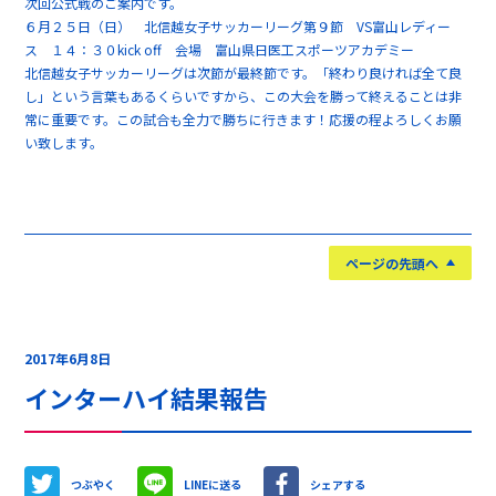
次回公式戦のご案内です。
６月２５日（日） 北信越女子サッカーリーグ第９節 VS富山レディー
ス １４：３０kick off 会場 富山県日医工スポーツアカデミー
北信越女子サッカーリーグは次節が最終節です。「終わり良ければ全て良
し」という言葉もあるくらいですから、この大会を勝って終えることは非
常に重要です。この試合も全力で勝ちに行きます！応援の程よろしくお願
い致します。
ページの先頭へ
2017年6月8日
インターハイ結果報告
つぶやく
LINEに送る
シェアする