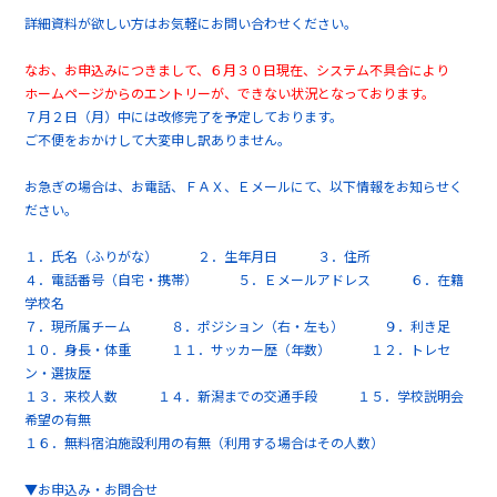
詳細資料が欲しい方はお気軽にお問い合わせください。
なお、お申込みにつきまして、６月３０日現在、システム不具合により
ホームページからのエントリーが、できない状況となっております。
７月２日（月）中には改修完了を予定しております。
ご不便をおかけして大変申し訳ありません。
お急ぎの場合は、お電話、ＦＡＸ、Ｅメールにて、以下情報をお知らせく
ださい。
１．氏名（ふりがな） ２．生年月日 ３．住所
４．電話番号（自宅・携帯） ５．Ｅメールアドレス ６．在籍
学校名
７．現所属チーム ８．ポジション（右・左も） ９．利き足
１０．身長・体重 １１．サッカー歴（年数） １２．トレセ
ン・選抜歴
１３．来校人数 １４．新潟までの交通手段 １５．学校説明会
希望の有無
１６．無料宿泊施設利用の有無（利用する場合はその人数）
▼お申込み・お問合せ